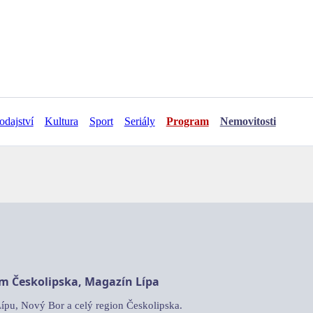
odajství
Kultura
Sport
Seriály
Program
Nemovitosti
am Českolipska, Magazín Lípa
Lípu, Nový Bor a celý region Českolipska.