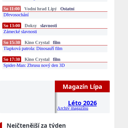
So 11:00
Vodní hrad Lipý
Ostatní
Dřevosochání
So 13:00
Doksy
slavnosti
Zámecké slavnosti
So 15:30
Kino Crystal
film
Tlapková patrola: Dinosauří film
So 17:30
Kino Crystal
film
Spider-Man: Zbrusu nový den 3D
Magazín Lípa
Léto 2026
Archiv magazínu
Nejčtenější za týden