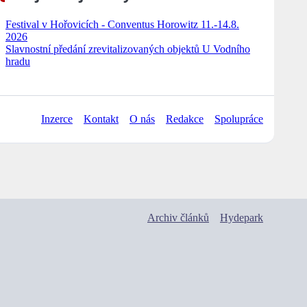
Festival v Hořovicích - Conventus Horowitz 11.-14.8.
2026
Slavnostní předání zrevitalizovaných objektů U Vodního
hradu
Inzerce
Kontakt
O nás
Redakce
Spolupráce
Archiv článků
Hydepark