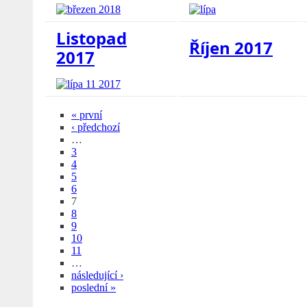
Listopad
Říjen 2017
2017
« první
‹ předchozí
…
3
4
5
6
7
8
9
10
11
…
následující ›
poslední »