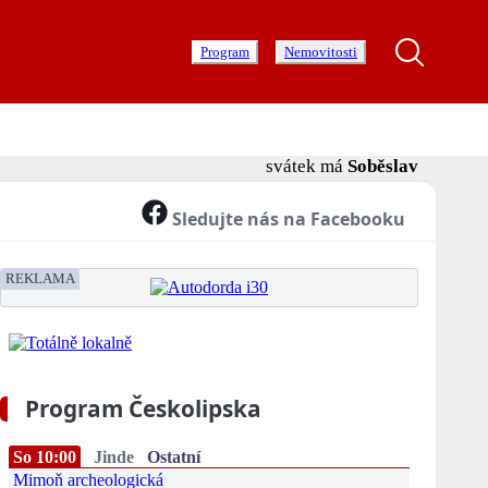
Program
Nemovitosti
svátek má
Soběslav
Sledujte nás na Facebooku
REKLAMA
Program Českolipska
So 10:00
Jinde
Ostatní
Mimoň archeologická