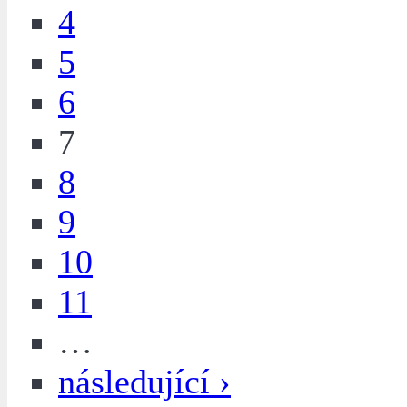
4
5
6
7
8
9
10
11
…
následující ›