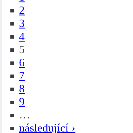
2
3
4
5
6
7
8
9
…
následující ›