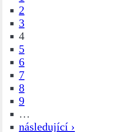
2
3
4
5
6
7
8
9
…
následující ›