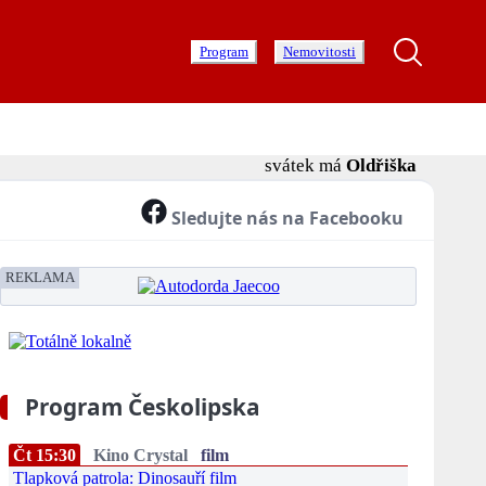
Program
Nemovitosti
svátek má
Oldřiška
Sledujte nás na Facebooku
REKLAMA
Program Českolipska
Čt 15:30
Kino Crystal
film
Tlapková patrola: Dinosauří film