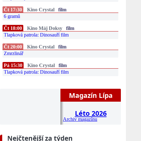
Čt 17:30
Kino Crystal
film
6 gramů
Čt 18:00
Kino Máj Doksy
film
Tlapková patrola: Dinosauří film
Čt 20:00
Kino Crystal
film
Zmrzlinář
Pá 15:30
Kino Crystal
film
Tlapková patrola: Dinosauří film
Magazín Lípa
Léto 2026
Archiv magazínu
Nejčtenější za týden