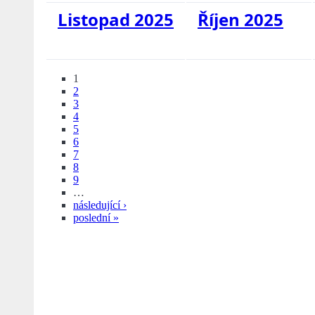
Listopad 2025
Říjen 2025
1
2
3
4
5
6
7
8
9
…
následující ›
poslední »