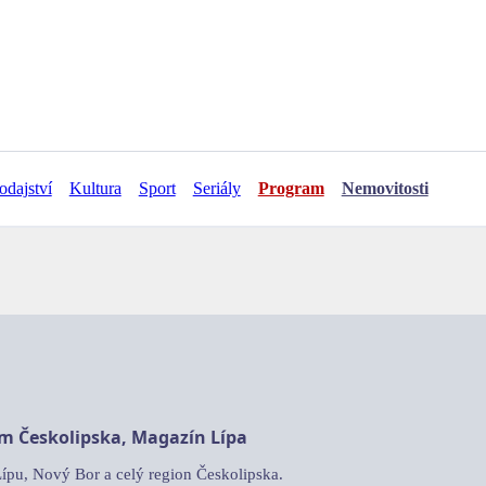
odajství
Kultura
Sport
Seriály
Program
Nemovitosti
am Českolipska, Magazín Lípa
Lípu, Nový Bor a celý region Českolipska.