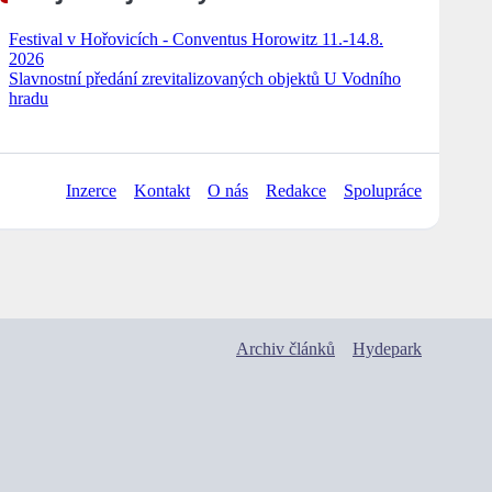
Festival v Hořovicích - Conventus Horowitz 11.-14.8.
2026
Slavnostní předání zrevitalizovaných objektů U Vodního
hradu
Inzerce
Kontakt
O nás
Redakce
Spolupráce
Archiv článků
Hydepark