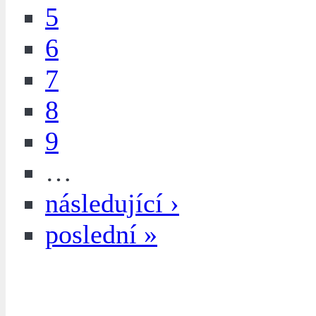
5
6
7
8
9
…
následující ›
poslední »