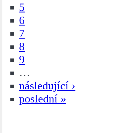
5
6
7
8
9
…
následující ›
poslední »