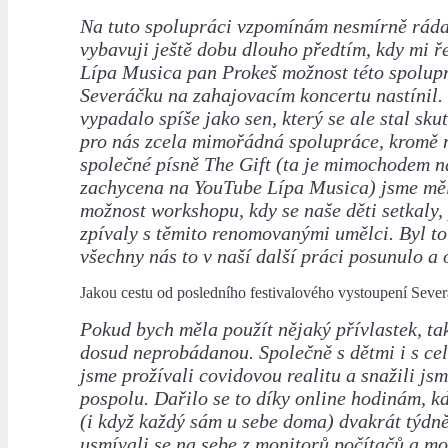
Na tuto spolupráci vzpomínám nesmírně ráda.
vybavuji ještě dobu dlouho předtím, kdy mi ře
Lípa Musica pan Prokeš možnost této spolupr
Severáčku na zahajovacím koncertu nastínil.
vypadalo spíše jako sen, který se ale stal sku
pro nás zcela mimořádná spolupráce, kromě 
společné písně The Gift (ta je mimochodem 
zachycena na YouTube Lípa Musica) jsme měl
možnost workshopu, kdy se naše děti setkaly,
zpívaly s těmito renomovanými umělci. Byl to 
všechny nás to v naší další práci posunulo a 
Jakou cestu od posledního festivalového vystoupení Sever
Pokud bych měla použít nějaký přívlastek, tak
dosud neprobádanou. Společně s dětmi i s cel
jsme prožívali covidovou realitu a snažili jsm
pospolu. Dařilo se to díky online hodinám, k
(i když každý sám u sebe doma) dvakrát týdně
usmívali se na sebe z monitorů počítačů a mo