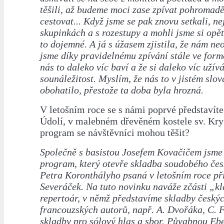
těšili, až budeme moci zase zpívat pohromadě
cestovat... Když jsme se pak znovu setkali, n
skupinkách a s rozestupy a mohli jsme si opět
to dojemné. A já s úžasem zjistila, že nám neo
jsme díky pravidelnému zpívání stále ve formě
nás to daleko víc baví a že si daleko víc už
sounáležitost. Myslím, že nás to v jistém slo
obohatilo, přestože ta doba byla hrozná.
V letošním roce se s námi poprvé představít
Údolí, v malebném dřevěném kostele sv. Kry
program se návštěvníci mohou těšit?
Společně s basistou Josefem Kovačičem jsme 
program, který otevře skladba soudobého čes
Petra Koronthályho psaná v letošním roce př
Severáček. Na tuto novinku naváže zčásti „k
repertoár, v němž představíme skladby český
francouzských autorů, např. A. Dvořáka, C. F
skladby pro sólový hlas a sbor. Půvabnou E