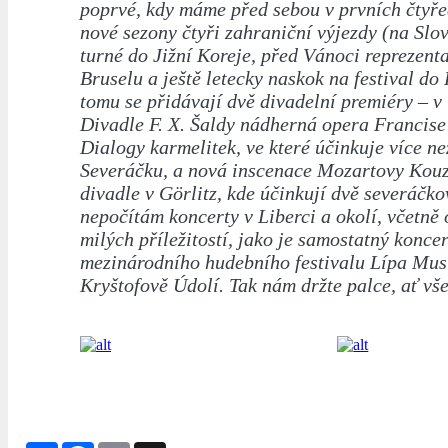
poprvé, kdy máme před sebou v prvních čtyře
nové sezony čtyři zahraniční výjezdy (na Slo
turné do Jižní Koreje, před Vánoci reprezent
Bruselu a ještě letecky naskok na festival do
tomu se přidávají dvě divadelní premiéry – v
Divadle F. X. Šaldy nádherná opera Francis
Dialogy karmelitek, ve které účinkuje více ne
Severáčku, a nová inscenace Mozartovy Kouze
divadle v Görlitz, kde účinkují dvě severáčko
nepočítám koncerty v Liberci a okolí, včetně 
milých příležitostí, jako je samostatný konce
mezinárodního hudebního festivalu Lípa Mus
Kryštofově Údolí. Tak nám držte palce, ať vš