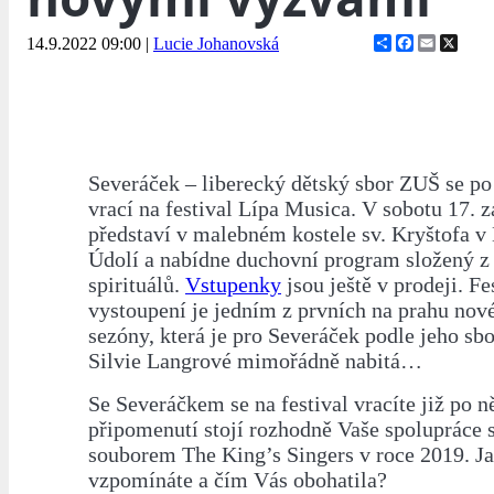
Share
Facebook
Email
X
14.9.2022 09:00
|
Lucie Johanovská
Severáček – liberecký dětský sbor ZUŠ se po 
vrací na festival Lípa Musica. V sobotu 17. z
představí v malebném kostele sv. Kryštofa v
Údolí a nabídne duchovní program složený z 
spirituálů.
Vstupenky
jsou ještě v prodeji. Fe
vystoupení je jedním z prvních na prahu nov
sezóny, která je pro Severáček podle jeho sb
Silvie Langrové mimořádně nabitá…
Se Severáčkem se na festival vracíte již po n
připomenutí stojí rozhodně Vaše spoluprác
souborem The King’s Singers v roce 2019. Ja
vzpomínáte a čím Vás obohatila?