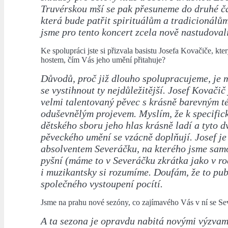
Truvérskou mší se pak přesuneme do druhé čá
která bude patřit spirituálům a tradicionálům
jsme pro tento koncert zcela nově nastudovali
Ke spolupráci jste si přizvala basistu Josefa Kovačiče, kt
hostem, čím Vás jeho umění přitahuje?
Důvodů, proč již dlouho spolupracujeme, je
se vystihnout ty nejdůležitější. Josef Kovačič
velmi talentovaný pěvec s krásně barevným 
oduševnělým projevem. Myslím, že k specific
dětského sboru jeho hlas krásně ladí a tyto d
pěveckého umění se vzácně doplňují. Josef je
absolventem Severáčku, na kterého jsme sam
pyšní (máme to v Severáčku zkrátka jako v rodi
i muzikantsky si rozumíme. Doufám, že to pu
společného vystoupení pocítí.
Jsme na prahu nové sezóny, co zajímavého Vás v ní se S
A ta sezona je opravdu nabitá novými výzvami