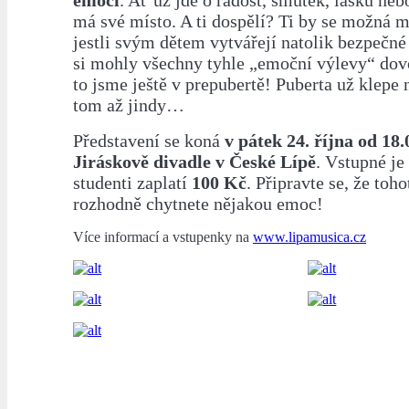
emocí
. Ať už jde o radost, smutek, lásku neb
má své místo. A ti dospělí? Ti by se možná m
jestli svým dětem vytvářejí natolik bezpečné 
si mohly všechny tyhle „emoční výlevy“ dovo
to jsme ještě v prepubertě! Puberta už klepe n
tom až jindy…
Představení se koná
v pátek 24. října od 18.
Jiráskově divadle v České Lípě
. Vstupné je
studenti zaplatí
100 Kč
. Připravte se, že toh
rozhodně chytnete nějakou emoc!
Více informací a vstupenky na
www.lipamusica.cz