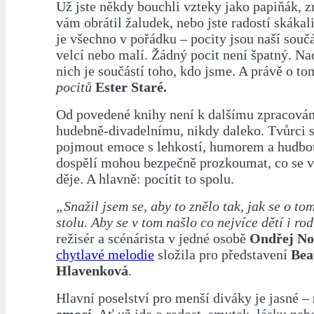
Už jste někdy bouchli vzteky jako papiňák, 
vám obrátil žaludek, nebo jste radostí skákal
je všechno v pořádku – pocity jsou naší součá
velcí nebo malí. Žádný pocit není špatný. Na
nich je součástí toho, kdo jsme. A právě o to
pocitů
Ester Staré.
Od povedené knihy není k dalšímu zpracování
hudebně-divadelnímu, nikdy daleko. Tvůrci s
pojmout emoce s lehkostí, humorem a hudbou,
dospělí mohou bezpečně prozkoumat, co se v
děje. A hlavně: pocítit to spolu.
„Snažil jsem se, aby to znělo tak, jak se o t
stolu. Aby se v tom našlo co nejvíce dětí i ro
režisér a scénárista v jedné osobě
Ondřej No
chytlavé melodie
složila pro představení
Bea
Hlavenková
.
Hlavní poselství pro menší diváky je jasné –