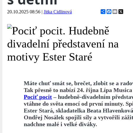
Share
Facebook
Email
X
20.10.2025 08:56
|
Jitka Cidlinová
Máte chuť smát se, brečet, zlobit se a rad
Tak přesně to nabízí 24. října Lípa Musica
Pociť pocit
– hudebně-divadelním představe
vtáhne do světa emocí od první minuty. Sp
Ester Stará, skladatelka Beata Hlavenková
Ondřej Nosálek spojili síly a vytvořili záži
nadchne malé i velké diváky.