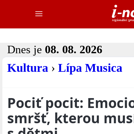
Dnes je
08. 08. 2026
Kultura
›
Lípa Musica
Pociť pocit: Emoci
smršť, kterou musí
s dětmi