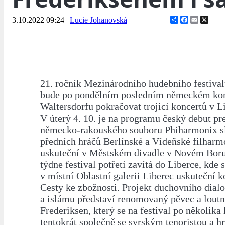
Share
Facebook
Email
X
3.10.2022 09:24
|
Lucie Johanovská
21. ročník Mezinárodního hudebního festiva
bude po pondělním posledním německém kon
Waltersdorfu pokračovat trojicí koncertů v L
V úterý 4. 10. je na programu český debut pr
německo-rakouského souboru Phiharmonix s
předních hráčů Berlínské a Vídeňské filharmo
uskuteční v Městském divadle v Novém Boru
týdne festival potřetí zavítá do Liberce, kde s
v místní Oblastní galerii Liberec uskuteční 
Cesty ke zbožnosti. Projekt duchovního dialo
a islámu představí renomovaný pěvec a loutn
Frederiksen, který se na festival po několika 
tentokrát společně se syrským tenoristou a 