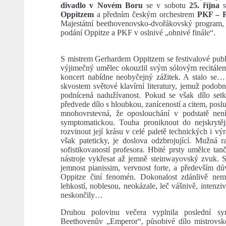
divadlo v Novém Boru
se v sobotu
25. října
s
Oppitzem
a předním českým orchestrem
PKF – P
Majestátní beethovenovsko-dvořákovský program, to
podání Oppitze a PKF v oslnivé „ohnivé finále“.
S mistrem Gerhardem Oppitzem se festivalové publi
výjimečný umělec okouzlil svým sólovým recitálem m
koncert nabídne neobyčejný zážitek. A stalo se…
skvostem světové klavírní literatury, jemuž podob
podnícená nadužívanost. Pokud se však dílo setká
předvede dílo s hloubkou, zaníceností a citem, poslu
mnohovrstevná, že oposlouchání v podstatě nen
symptomatickou. Touha proniknout do nejskrytěj
rozvinout její krásu v celé paletě technických i vý
však pateticky, je doslova odzbrojující. Mužná r
sofistikovaností profesora. Hbité prsty umělce tan
nástroje vykřesat až jemně steinwayovský zvuk. S 
jemnost pianissim, vervnost forte, a především dův
Oppitze činí fenomén. Dokonalost zdánlivě ne
lehkostí, noblesou, neokázale, leč vášnivě, intenzi
neskončily…
Druhou polovinu večera vyplnila poslední s
Beethovenův „Emperor“, působivé dílo mistrovské