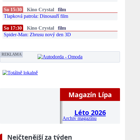
So 15:30
Kino Crystal
film
Tlapková patrola: Dinosauří film
So 17:30
Kino Crystal
film
Spider-Man: Zbrusu nový den 3D
REKLAMA
Magazín Lípa
Léto 2026
Archiv magazínu
Nejčtenější za týden