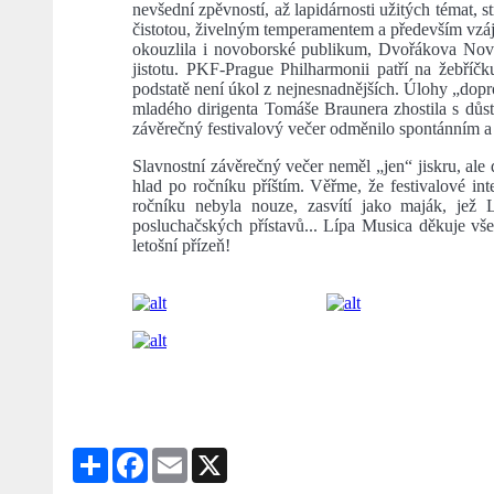
nevšední zpěvností, až lapidárnosti užitých témat, 
čistotou, živelným temperamentem a především vzá
okouzlila i novoborské publikum, Dvořákova Novos
jistotu. PKF-Prague Philharmonii patří na žebříč
podstatě není úkol z nejnesnadnějších. Úlohy „dop
mladého dirigenta Tomáše Braunera zhostila s důstoj
závěrečný festivalový večer odměnilo spontánním a
Slavnostní závěrečný večer neměl „jen“ jiskru, ale
hlad po ročníku příštím. Věřme, že festivalové int
ročníku nebyla nouze, zasvítí jako maják, jež
posluchačských přístavů... Lípa Musica děkuje v
letošní přízeň!
Share
Facebook
Email
X