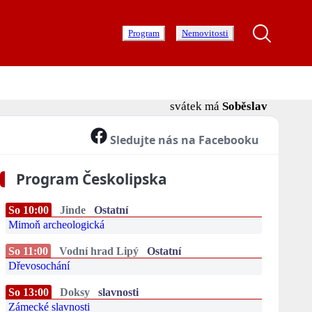
Program
Nemovitosti
svátek má
Soběslav
Sledujte nás na Facebooku
Program Českolipska
So 10:00
Jinde
Ostatní
Mimoň archeologická
So 11:00
Vodní hrad Lipý
Ostatní
Dřevosochání
So 13:00
Doksy
slavnosti
Zámecké slavnosti