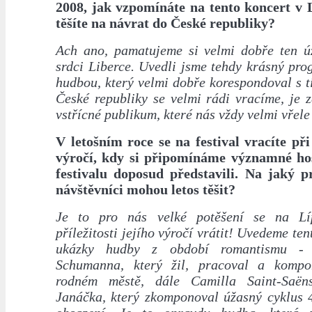
2008, jak vzpomínáte na tento koncert v L
těšíte na návrat do České republiky?
Ach ano, pamatujeme si velmi dobře ten ú
srdci Liberce. Uvedli jsme tehdy krásný pr
hudbou, který velmi dobře korespondoval s 
České republiky se velmi rádi vracíme, je 
vstřícné publikum, které nás vždy velmi vřele
V letošním roce se na festival vracíte při 
výročí, kdy si připomínáme významné hos
festivalu doposud představili. Na jaký 
návštěvníci mohou letos těšit?
Je to pro nás velké potěšení se na L
příležitosti jejího výročí vrátit! Uvedeme te
ukázky hudby z období romantismu - 
Schumanna, který žil, pracoval a komp
rodném městě, dále Camilla Saint-Saë
Janáčka, který zkomponoval úžasný cyklus 4