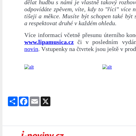
dělat hudbu s námi je vlastně takový rozhov
odpovídáte zpěvem, víte, kdy to "říci" více 
tišeji a měkce. Musíte být schopen také být 
a respektovat druhé v každém ohledu.
Více informací včetně přesunu úterního kon
www.lipamusica.cz
či v posledním vyd
novin
. Vstupenky na čtvrtek jsou ještě v prod
Share
Facebook
Email
X