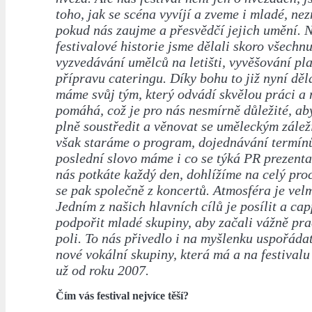
toho, jak se scéna vyvíjí a zveme i mladé, n
pokud nás zaujme a přesvědčí jejich umění. 
festivalové historie jsme dělali skoro všechnu
vyzvedávání umělců na letišti, vyvěšování pl
přípravu cateringu. Díky bohu to již nyní dě
máme svůj tým, který odvádí skvělou práci a
pomáhá, což je pro nás nesmírně důležité, a
plně soustředit a věnovat se uměleckým záleži
však staráme o program, dojednávání termínů
poslední slovo máme i co se týká PR prezenta
nás potkáte každý den, dohlížíme na celý pro
se pak společně z koncertů. Atmosféra je vel
Jedním z našich hlavních cílů je posílit a cap
podpořit mladé skupiny, aby začali vážně pr
poli. To nás přivedlo i na myšlenku uspořáda
nové vokální skupiny, která má a na festivalu
už od roku 2007.
Čím vás festival nejvíce těší?