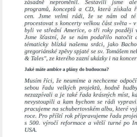
zásadně neproměnil. Sestavili jsme a
programů, konceptů a CD, která získala 
cen. Jsme velmi rádi, že se nám od té
procestovat s koncerty velkou část světa - 
byli ve střední Americe, o tři roky později 
Jsme šťastní, že se nám podařilo natočit a
tématicky blízká našemu srdci, jako Bach
gregoriánské zpěvy spjaté se sv. Tomášem n
& Tales", ze kterého zazní ukázky i na koncer
Jaké máte ambice a plány do budoucna?
Musím říci, že neumíme a nechceme odpoč
sebou řadu velkých projektů, hodně hudb
nezazpívali a je také řada krásných míst, 
nevystoupili a kam bychom se rádi vypravil
pracujeme na schubertovském albu, které vyj
roce. Pro příští rok připravujeme řadu projek
s 500. výročí reformace a větší turné po I
USA.