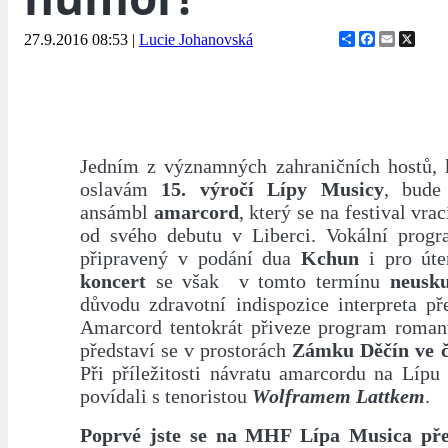
Share
Facebook
Email
X
27.9.2016 08:53
|
Lucie Johanovská
Jedním z významných zahraničních hostů, k
oslavám
15. výročí Lípy Musicy
, bude
ansámbl
amarcord
, který se na festival vra
od svého debutu v Liberci. Vokální progr
připravený v podání dua
Kchun
i pro út
koncert
se však v tomto termínu
neusk
důvodu zdravotní indispozice interpreta př
Amarcord tentokrát přiveze program romant
představí se v prostorách
Zámku Děčín ve čt
Při příležitosti návratu amarcordu na Lípu
povídali s tenoristou
Wolframem Lattkem
.
Poprvé jste se na MHF Lípa Musica před