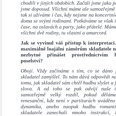
chodili v jiných obdobích. Začali jsme jako př
jsme doposud. Všichni máme ale samozřejmě 
tak si užíváme i čas, kdy nejsme na koncertní
doma se svými rodinami. Potkáváme se však 
čase, na oslavách a party, jako přátelé. Mám
všichni dvě rodiny, tu vlastní a amarcord.
Jak se vyvinul váš přístup k interpretaci.
maximálně loajální záměrům skladatele neb
nezbytné přinášet prostřednictvím 
poselství?
Obojí. Vždy začínáme s tím, co se dáno 
skladatel zamýšlel. To nám dává odpovědi na
tomu, jak skladatel sám chtěl hudbu slyšet a 
slova. A od toho se pak odvíjí naše in
samozřejmě velký rozdíl, pokud dělám
renesanční, kde není v partiturách uváděno
dynamika, anebo naopak hudbu romant
skladatele zanechali mnoho instrukcí, k