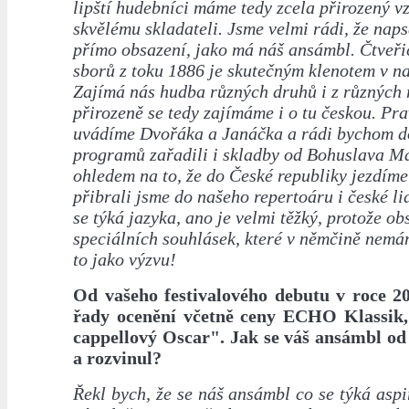
lipští hudebníci máme tedy zcela přirozený v
skvělému skladateli. Jsme velmi rádi, že naps
přímo obsazení, jako má náš ansámbl. Čtveř
sborů z toku 1886 je skutečným klenotem v n
Zajímá nás hudba různých druhů i z různých 
přirozeně se tedy zajímáme i o tu českou. Pr
uvádíme Dvořáka a Janáčka a rádi bychom d
programů zařadili i skladby od Bohuslava Ma
ohledem na to, že do České republiky jezdíme 
přibrali jsme do našeho repertoáru i české li
se týká jazyka, ano je velmi těžký, protože o
speciálních souhlásek, které v němčině nemá
to jako výzvu!
Od vašeho festivalového debutu v roce 20
řady ocenění včetně ceny ECHO Klassik,
cappellový Oscar". Jak se váš ansámbl od
a rozvinul?
Řekl bych, že se náš ansámbl co se týká aspir