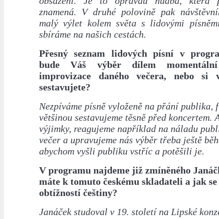
obsazení. Je to opravdu hudba, která
znamená. V druhé polovině pak návštěvn
malý výlet kolem světa s lidovými písněmi,
sbíráme na našich cestách.
Přesný seznam lidových písní v progr
bude Váš výběr dílem momentální
improvizace daného večera, nebo si 
sestavujete?
Nezpíváme písně vyloženě na přání publika, f
většinou sestavujeme těsně před koncertem. A
výjimky, reagujeme například na náladu publi
večer a upravujeme nás výběr třeba ještě bě
abychom vyšli publiku vstříc a potěšili je.
V programu najdeme již zmíněného Janáčk
máte k tomuto českému skladateli a jak se
obtížností češtiny?
Janáček studoval v 19. století na Lipské konz