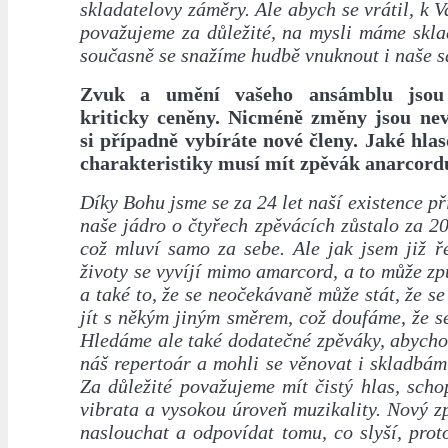
skladatelovy záměry. Ale abych se vrátil, k V
považujeme za důležité, na mysli máme skla
současně se snažíme hudbě vnuknout i naše s
Zvuk a umění vašeho ansámblu jsou
kriticky ceněny. Nicméně změny jsou nev
si případně vybíráte nové členy. Jaké hla
charakteristiky musí mít zpěvák anarcord
Díky Bohu jsme se za 24 let naší existence př
naše jádro o čtyřech zpěvácích zůstalo za 20
což mluví samo za sebe. Ale jak jsem již ř
životy se vyvíjí mimo amarcord, a to může z
a také to, že se neočekávaně může stát, že s
jít s někým jiným směrem, což doufáme, že s
Hledáme ale také dodatečné zpěváky, abycho
náš repertoár a mohli se věnovat i skladbám
Za důležité považujeme mít čistý hlas, scho
vibrata a vysokou úroveň muzikality. Nový 
naslouchat a odpovídat tomu, co slyší, pro