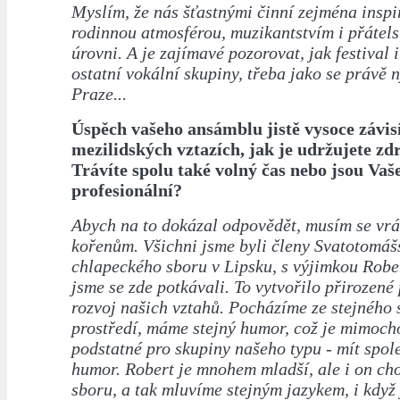
Myslím, že nás šťastnými činní zejména inspi
rodinnou atmosférou, muzikantstvím i přátel
úrovni. A je zajímavé pozorovat, jak festival i
ostatní vokální skupiny, třeba jako se právě n
Praze...
Úspěch vašeho ansámblu jistě vysoce závis
mezilidských vztazích, jak je udržujete zdr
Trávíte spolu také volný čas nebo jsou Vaš
profesionální?
Abych na to dokázal odpovědět, musím se vrá
kořenům. Všichni jsme byli členy Svatotomá
chlapeckého sboru v Lipsku, s výjimkou Rober
jsme se zde potkávali. To vytvořilo přirozené 
rozvoj našich vztahů. Pocházíme ze stejného 
prostředí, máme stejný humor, což je mimoc
podstatné pro skupiny našeho typu - mít spol
humor. Robert je mnohem mladší, ale i on cho
sboru, a tak mluvíme stejným jazykem, i když