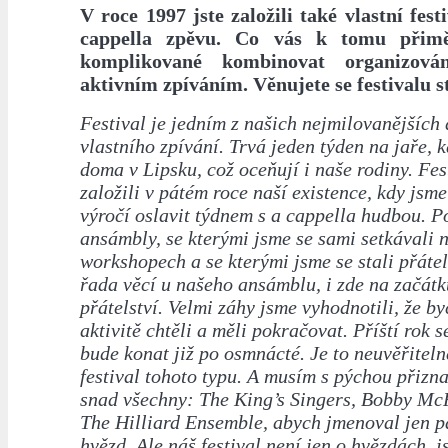
V roce 1997 jste založili také vlastní fes
cappella zpěvu. Co vás k tomu přim
komplikované kombinovat organizován
aktivním zpíváním. Věnujete se festivalu s
Festival je jedním z našich nejmilovanějších 
vlastního zpívání. Trvá jeden týden na jaře, 
doma v Lipsku, což oceňují i naše rodiny. Fes
založili v pátém roce naší existence, kdy jsme
výročí oslavit týdnem s a cappella hudbou. P
ansámbly, se kterými jsme se sami setkávali n
workshopech a se kterými jsme se stali přáte
řada věcí u našeho ansámblu, i zde na začátk
přátelství. Velmi záhy jsme vyhodnotili, že b
aktivitě chtěli a měli pokračovat. Příští rok s
bude konat již po osmnácté. Je to neuvěřiteln
festival tohoto typu. A musím s pýchou přizna
snad všechny: The King’s Singers, Bobby McF
The Hilliard Ensemble, abych jmenoval jen p
hvězd. Ale náš festival není jen o hvězdách, 