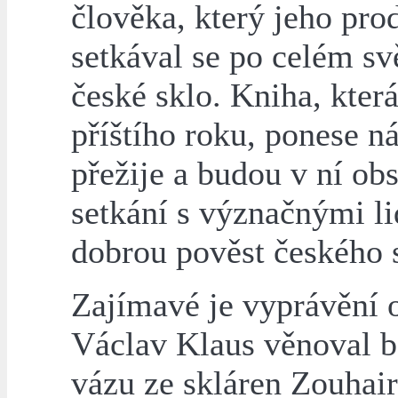
člověka, který jeho pro
setkával se po celém sv
české sklo. Kniha, kter
příštího roku, ponese n
přežije a budou v ní o
setkání s význačnými lid
dobrou pověst českého s
Zajímavé je vyprávění o
Václav Klaus věnoval b
vázu ze skláren Zouhaira