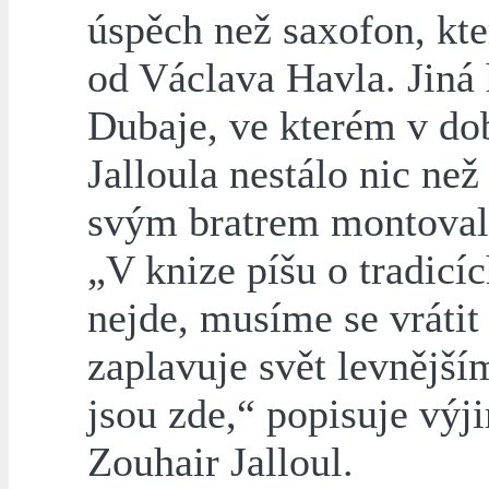
úspěch než saxofon, kte
od Václava Havla. Jiná 
Dubaje, ve kterém v do
Jalloula nestálo nic než
svým bratrem montovali 
„V knize píšu o tradicíc
nejde, musíme se vrátit 
zaplavuje svět levnější
jsou zde,“ popisuje výj
Zouhair Jalloul.