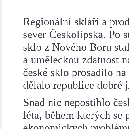
Regionální skláři a prod
sever Českolipska. Po st
sklo z Nového Boru st
a uměleckou zdatnost n
české sklo prosadilo na
dělalo republice dobré 
Snad nic nepostihlo česk
léta, během kterých se 
ekonomických problémů