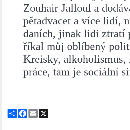
Zouhair Jalloul a dodá
pětadvacet a více lidí, 
daních, jinak lidi ztratí
říkal můj oblíbený poli
Kreisky, alkoholismus, 
práce, tam je sociální s
Share
Facebook
Email
X