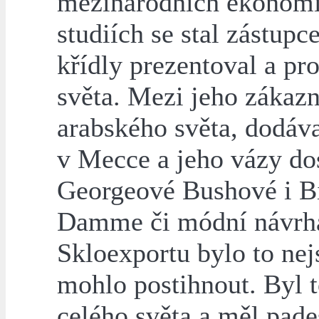
mezinárodních ekonomi
studiích se stal zástup
křídly prezentoval a pr
světa. Mezi jeho zákazn
arabského světa, dodáva
v Mecce a jeho vázy dos
Georgeové Bushové i Bi
Damme či módní návrhá
Skloexportu bylo to nej
mohlo postihnout. Byl t
celého světa a měl pade