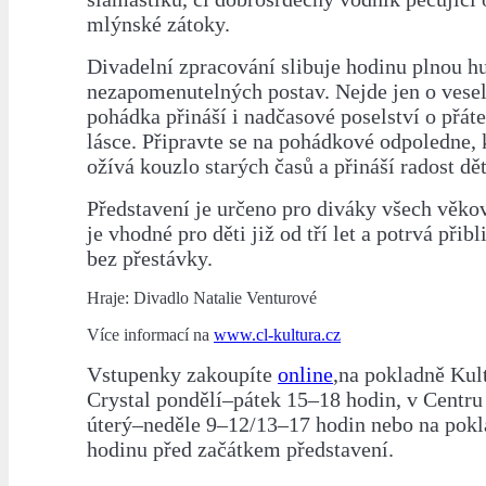
mlýnské zátoky.
Divadelní zpracování slibuje hodinu plnou h
nezapomenutelných postav. Nejde jen o vese
pohádka přináší i nadčasové poselství o přáte
lásce. Připravte se na pohádkové odpoledne, k
ožívá kouzlo starých časů a přináší radost d
Představení je určeno pro diváky všech věkov
je vhodné pro děti již od tří let a potrvá přib
bez přestávky.
Hraje: Divadlo Natalie Venturové
Více informací na
www.cl-kultura.cz
Vstupenky zakoupíte
online
,na pokladně Ku
Crystal pondělí–pátek 15–18 hodin, v Centru 
úterý–neděle 9–12/13–17 hodin nebo na pokl
hodinu před začátkem představení.