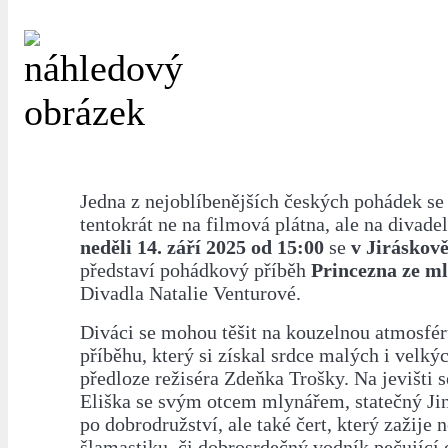
Jedna z nejoblíbenějších českých pohádek se 
tentokrát ne na filmová plátna, ale na divade
neděli 14. září 2025 od 15:00
se
v Jiráskově
představí pohádkový příběh
Princezna ze m
Divadla Natalie Venturové.
Diváci se mohou těšit na kouzelnou atmosfé
příběhu, který si získal srdce malých i velký
předloze režiséra Zdeňka Trošky. Na jevišti s
Eliška se svým otcem mlynářem, statečný Jin
po dobrodružství, ale také čert, který zažije 
šlamastiku, či dobrosrdečný vodník pečující 