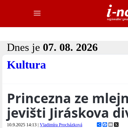
Dnes je
07. 08. 2026
Kultura
Princezna ze mlej
jevišti Jiráskova d
Share
Facebook
Email
X
10.9.2025 14:13
|
Vladimíra Procházková