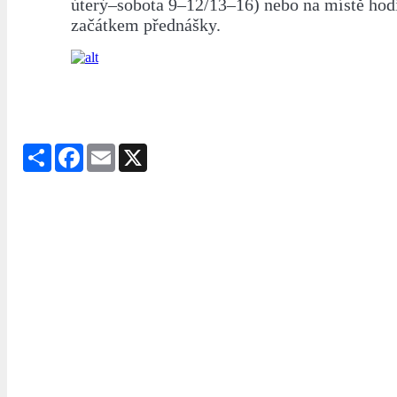
úterý–sobota 9–12/13–16) nebo na místě hod
začátkem přednášky.
Share
Facebook
Email
X