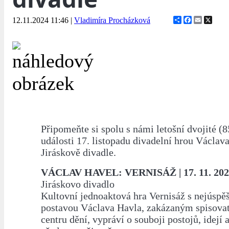
Share
Facebook
Email
X
12.11.2024 11:46
|
Vladimíra Procházková
Připomeňte si spolu s námi letošní dvojité (8
události 17. listopadu divadelní hrou Václav
Jiráskově divadle.
VÁCLAV HAVEL: VERNISÁŽ | 17. 11. 2024
Jiráskovo divadlo
Kultovní jednoaktová hra Vernisáž s nejúspěš
postavou Václava Havla, zakázaným spisov
centru dění, vypráví o souboji postojů, idejí 