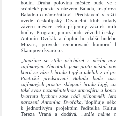
hodin. Druhá polovina měsíce bude ve
scénické poezie s názvem Balada, inspiro
Baladou o námořníkovi. Představení v reži
uvede českolipský Divadelní klub mla
závěru měsíce čeká příjemný zážitek mil
hudby. Program, jemuž bude vévodit český 
Antonín Dvořák a doplní ho další hudebn
Mozart, provede renomované komorní h
Škampovo kvarteto.
„Snažíme se stále přicházet s něčím nov
zajímavým. Zhmotnili jsme proto místní pov
která se váže k hradu Lipý a udělali z ní pro
Poetické představení Balada bude zas
zajímavých prostor sklepení hradu Lipý, co
také svou nezaměnitelnou atmosféru a kon
kvarteta bychom zase rádi připomněli leto
narození Antonína Dvořáka,“
doplňuje něko
k jednotlivým projektům ředitelka Kultu
Tereza Vraná a dodává,
„stále máme t