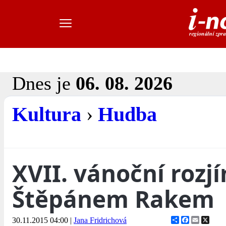
Dnes je
06. 08. 2026
Kultura
›
Hudba
XVII. vánoční rozj
Štěpánem Rakem
Share
Facebook
Email
X
30.11.2015 04:00
|
Jana Fridrichová