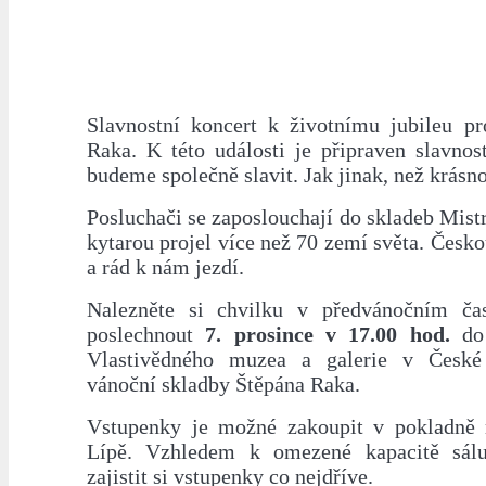
Slavnostní koncert k životnímu jubileu pr
Raka. K této události je připraven slavnos
budeme společně slavit. Jak jinak, než krásn
Posluchači se zaposlouchají do skladeb Mistra
kytarou projel více než 70 zemí světa. Českou
a rád k nám jezdí.
Nalezněte si chvilku v předvánočním čas
poslechnout
7. prosince v 17.00 hod.
do 
Vlastivědného muzea a galerie v Česk
vánoční skladby Štěpána Raka.
Vstupenky je možné zakoupit v pokladně
Lípě. Vzhledem k omezené kapacitě sál
zajistit si vstupenky co nejdříve.