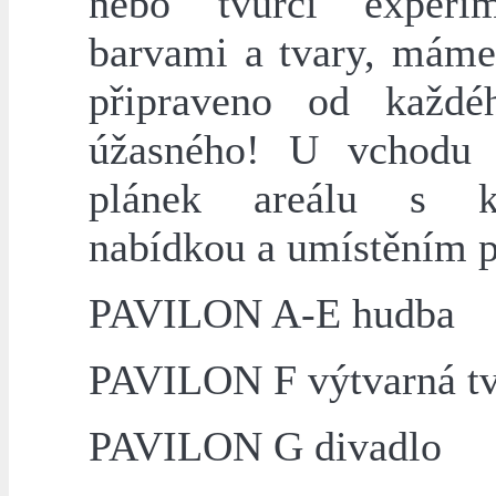
nebo tvůrčí experi
barvami a tvary, máme
připraveno od každé
úžasného! U vchodu 
plánek areálu s ko
nabídkou a umístěním p
PAVILON A-E hudba
PAVILON F výtvarná t
PAVILON G divadlo