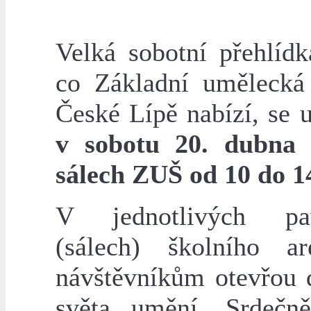
Velká sobotní přehlídk
co Základní umělecká
České Lípě nabízí, se 
v sobotu 20. dubna
sálech ZUŠ od 10 do 1
V jednotlivých pav
(sálech) školního a
návštěvníkům otevřou 
světa umění. Srdečn