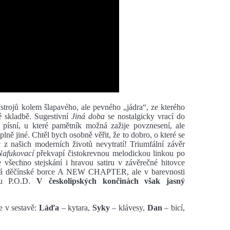
trojů kolem šlapavého, ale pevného „jádra“, ze kterého
é skladbě. Sugestivní
Jiná doba
se nostalgicky vrací do
u písní, u které pamětník možná zažije povznesení, ale
ě jiné. Chtěl bych osobně věřit, že to dobro, o které se
 z našich moderních životů nevytratí! Triumfální závěr
Nafukovací
překvapí čistokrevnou melodickou linkou po
 všechno stejskání i hravou satiru v závěrečné hitovce
ná děčínské borce A NEW CHAPTER, ale v barevnosti
rtu P.O.D.
V českolipských končinách však jasný
je v sestavě:
Láďa
– kytara,
Syky
– klávesy,
Dan
– bicí,