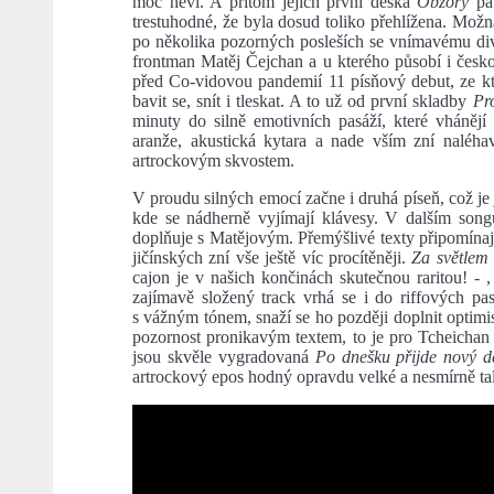
moc neví. A přitom jejich první deska
Obzory
pat
trestuhodné, že byla dosud toliko přehlížena. Možn
po několika pozorných posleších se vnímavému divá
frontman Matěj Čejchan a u kterého působí i českol
před Co-vidovou pandemií 11 písňový debut, ze kt
bavit se, snít i tleskat. A to už od první skladby
Pro
minuty do silně emotivních pasáží, které vhánějí
aranže, akustická kytara a nade vším zní naléha
artrockovým skvostem.
V proudu silných emocí začne i druhá píseň, což je
kde se nádherně vyjímají klávesy. V dalším son
doplňuje s Matějovým. Přemýšlivé texty připomínají
jičínských zní vše ještě víc procítěněji.
Za světle
cajon je v našich končinách skutečnou raritou! - ,
zajímavě složený track vrhá se i do riffových pas
s vážným tónem, snaží se ho později doplnit optimi
pozornost pronikavým textem, to je pro Tcheichan 
jsou skvěle vygradovaná
Po dnešku přijde nový d
artrockový epos hodný opravdu velké a nesmírně ta