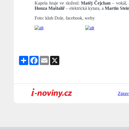
Kapela hraje ve složení:
Matěj Čejchan
– vokál, 
Honza Maštalíř
– elektrická kytara, a
Martin Stei
Foto: klub Dole, facebook, weby
Share
Facebook
Email
X
Zprav