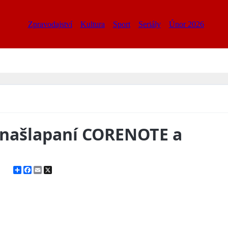
Zpravodajství
Kultura
Sport
Seriály
Únor 2026
í našlapaní CORENOTE a
Share
Facebook
Email
X