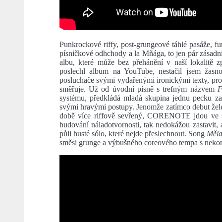
Punkrockové riffy, post-grungeové táhlé pasáže, f
písničkové odhchody a la Mňága, to jen pár zásadní
albu, které může bez přehánění v naší lokalitě 
poslechl album na YouTube, nestačil jsem žas
posluchače svými vydařenými ironickými texty, pros
směřuje. Už od úvodní písně s trefným názvem
F
systému, předkládá mladá skupina jednu pecku za
svými hravými postupy. Jenomže zatímco debut ž
době více riffově sevřený, CORENOTE jdou ve 
budování náladotvornosti, tak nedokážou zastavit, 
půli husté sólo, které nejde přeslechnout. Song
Měla
směsi grunge a výbušného coreového tempa s nek