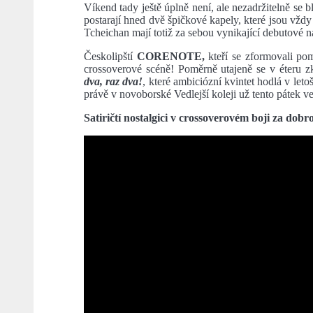
Víkend tady ještě úplně není, ale nezadržitelně se
postarají hned dvě špičkové kapely, které jsou vždy
Tcheichan mají totiž za sebou vynikající debutové n
Českolipští
CORENOTE,
kteří se zformovali p
crossoverové scéně! Poměrně utajeně se v éteru z
dva, raz dva!
, které ambiciózní kvintet hodlá v let
právě v novoborské Vedlejší koleji už tento pátek ve
Satiričtí nostalgici v crossoverovém boji za dobr