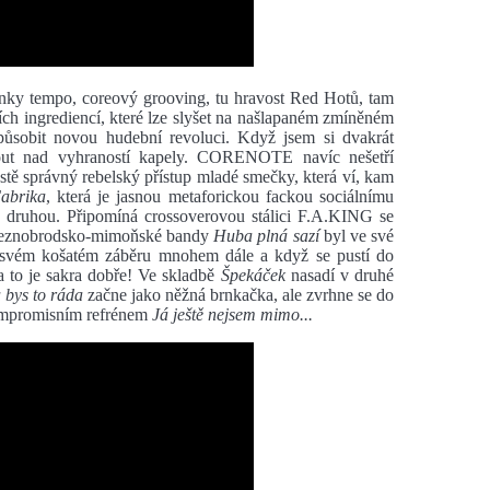
unky tempo, coreový grooving, tu hravost Red Hotů, tam
ch ingrediencí, které lze slyšet na našlapaném zmíněném
způsobit novou hudební revoluci. Když jsem si dvakrát
nout nad vyhraností kapely. CORENOTE navíc nešetří
tě správný rebelský přístup mladé smečky, která ví, kam
abrika
, která je jasnou metaforickou fackou sociálnímu
 druhou. Připomíná crossoverovou stálici F.A.KING se
eleznobrodsko-mimoňské bandy
Huba plná sazí
byl ve své
svém košatém záběru mnohem dále a když se pustí do
a to je sakra dobře! Ve skladbě
Špekáček
nasadí v druhé
 bys to ráda
začne jako něžná brnkačka, ale zvrhne se do
ompromisním refrénem
Já ještě nejsem mimo...