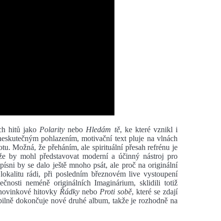
ch hitů jako
Polarity
nebo
Hledám tě
, ke které vznikl i
neskutečným pohlazením, motivační text pluje na vlnách
otu. Možná, že přeháním, ale spirituální přesah refrénu je
že by mohl představovat moderní a účinný nástroj pro
ni by se dalo ještě mnoho psát, ale proč na originální
kalitu rádi, při posledním březnovém live vystoupení
nosti neméně originálních Imaginárium, sklidili totiž
i novinkové hitovky
Řádky
nebo
Proti sobě
, které se zdají
ž pilně dokončuje nové druhé album, takže je rozhodně na