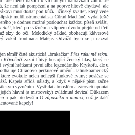
ří dle mého názoru k vrcholným nahrávkám žánru. Je
á, že není tak pompézní a na poprvé hitově chytlavá, ale
kovi musí dostat pod kůži. Jičínský kvartet, který vede
ipský multiinstrumentalista Ctirad Macháně, vydal ještě
erého je dodnes možné poslouchat každou píseň zvlášť,
 duši,
která po svižném a vtipném úvodu přejde od třetí
 až slzy do očí. Melodický základ obohacují klávesové
vý vokál frontmana Matěje. Odvážil bych se ji nazvat
 jen téměř čistě akustická „brnkačka“
Přes ruku mě sekni
,
gu
Křivočaří
zazní líbivý hostující ženský hlas, který se
 svými hrátkami první alba legendárního Kryštofu, ale u
m
odhaluje Ctiradovo perkusové umění - latinskoamerický
 které evokuje nejen nejlepší funkové rytmy; posléze se
áží. Kapela střídá nálady, a když v nějaké písni začne
stickým vyzněním. Vystřídat atmosféru a zároveň upoutat
jejich hlavní (a mistrovsky) zvládnutá deviza! Důkazem
en
a pak především
O zápasníku a mudrci,
což je další
lentované kapely!