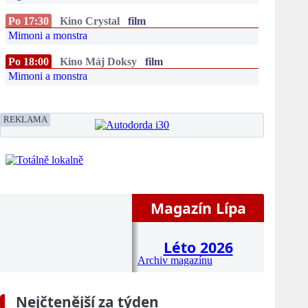
Po 17:30
Kino Crystal
film
Mimoni a monstra
Po 18:00
Kino Máj Doksy
film
Mimoni a monstra
REKLAMA
Magazín Lípa
Léto 2026
Archiv magazínu
Nejčtenější za týden