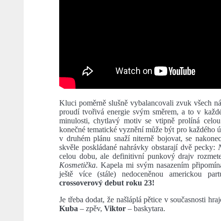
Kluci poměrně slušně vybalancovali zvuk všech nás
proudí tvořivá energie svým směrem, a to v každ
minulosti, chytlavý motiv se vtipně prolíná celo
konečné tematické vyznění může být pro každého úpln
v druhém plánu snaží niterně bojovat, se nakonec
skvěle poskládané nahrávky obstarají dvě pecky:
celou dobu, ale definitivní punkový drajv rozmete
Kosmetička
. Kapela mi svým nasazením připomí
ještě více (stále) nedoceněnou americkou pa
crossoverový debut roku 23!
Je třeba dodat, že našláplá pětice v současnosti hra
Kuba
– zpěv,
Viktor
– baskytara.