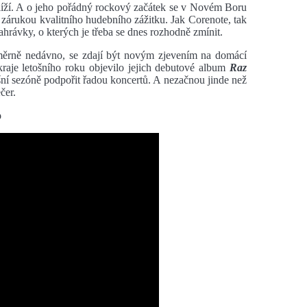
 blíží. A o jeho pořádný rockový začátek se v Novém Boru
 zárukou kvalitního hudebního zážitku. Jak Corenote, tak
ahrávky, o kterých je třeba se dnes rozhodně zmínit.
oměrně nedávno, se zdají být novým zjevením na domácí
kraje letošního roku objevilo jejich debutové album
Raz
ošní sezóně podpořit řadou koncertů. A nezačnou jinde než
čer.
o