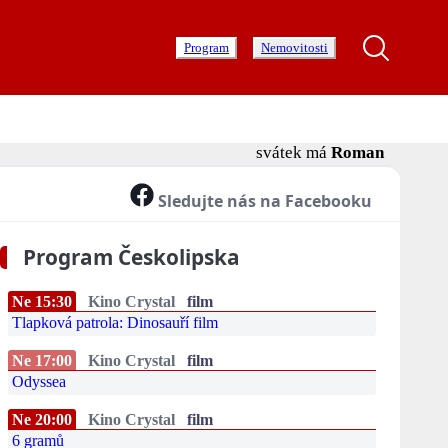
Program
Nemovitosti
svátek má
Roman
Sledujte nás na Facebooku
Program Českolipska
Ne 15:30
Kino Crystal
film
Tlapková patrola: Dinosauří film
Ne 17:00
Kino Crystal
film
Odyssea
Ne 20:00
Kino Crystal
film
6 gramů