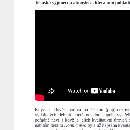
Jičínská výjimečná atmosféra, která umí pohladi
Když se člověk podívá na českou (pop)rockovou
vydařených debutů, které nejednu kapelu vystřel
pořádně neví, i když je jejich kvalitativní úrove
nabitém debutu
Konnichiwa
byla už napsána kvanta