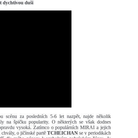
t dychtivou duši
 scénu za posledních 5-6 let nazpět, najde několik
ily na špičku popularity. O některých se však dodnes
ň opravdu vysoká. Zatímco o populárních MIRAI a jejich
 chvály, o jičínské partě
TCHEICHAN
se v periodikách