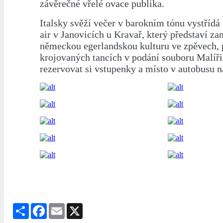
závěrečné vřelé ovace publika.
Italsky svěží večer v barokním tónu vystřídá
air v Janovicích u Kravař, který představí zan
německou egerlandskou kulturu ve zpěvech, 
krojovaných tancích v podání souboru Malíř
rezervovat si vstupenky a místo v autobusu 
Share
Facebook
Email
X