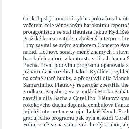
Českolipský komorní cyklus pokračoval v úte
večerem cele věnovaným baroknímu repertoá
protagonistou se stal flétnista Jakub Kydlíče
Pražské konzervatoře a zkušený interpret, kt
Lípy zavítal se svým souborem Concerto Av
nabídl flétnové sonáty méně známých i slavn
barokních autorů v kontrastu s díly Johanna 
Bacha. První polovinu programu opanovala z
již virtuózně rozehrál Jakub Kydlíček, vyhl
na scéně staré hudby, a představil díla Manc
Samartiniho. Flétnový repertoár zpestřila th
z odkazu Kapsbergera v podání Marka Kubáta
završila díla Bacha a Corelliho. Flétnový opu
rokokového ducha doplnila cembalová Fantas
jejichž interpretace se ujal Lukáš Vendl. Po
gradujícího programu pak byla efektní Corell
Folia, v níž se na scénu vrátil celý soubor, ab