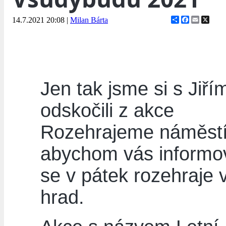
Share
Facebook
Email
X
14.7.2021 20:08
|
Milan Bárta
Jen tak jsme si s Jiří
odskočili z akce
Rozehrajeme náměstí
abychom vás informova
se v pátek rozehraje 
hrad.