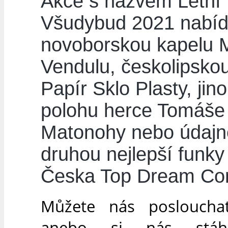
Akce s názvem Letní
Všudybud 2021 nabí
novoborskou kapelu M
Vendulu, českolipskou 
Papír Sklo Plasty, jin
polohu herce Tomáše
Matonohy nebo údajn
druhou nejlepší funky
Česka Top Dream C
Můžete nás poslouchat
anebo si nás stá