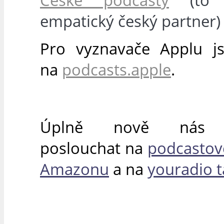
České podcasty
(to 
empatický český partner)
Pro vyznavače Applu j
na
podcasts.apple
.
Úplně nově nás 
poslouchat na
podcastové
Amazonu
a na
youradio t