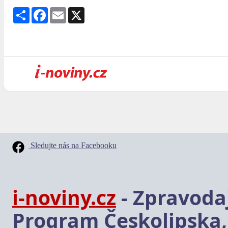
Share
Facebook
Email
X
Sledujte nás na Facebooku
i-noviny.cz
- Zpravodaj
Program Českolipska,