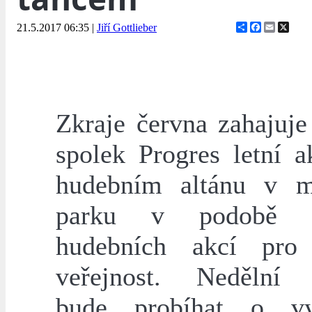
Share
Facebook
Email
X
21.5.2017 06:35
|
Jiří Gottlieber
Zkraje června zahajuje
spolek Progres letní a
hudebním altánu v m
parku v podobě t
hudebních akcí pro 
veřejnost. Nedělní 
bude probíhat o vy