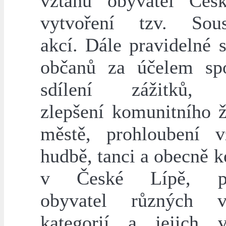
vztahů obyvatel Čes
vytvoření tzv. Sous
akcí. Dále pravidelné 
občanů za účelem sp
sdílení zážitků, 
zlepšení komunitního ž
městě, prohloubení 
hudbě, tanci a obecně k
v České Lípě, pr
obyvatel různých v
kategorií a jejich 