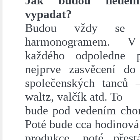
Jak budou neděln
vypadat?
Budou vždy se s
harmonogramem. V
každého odpoledne p
nejprve zasvěcení do
společenských tanců 
waltz, valčík atd. To
bude pod vedením chor
Poté bude cca hodinová
produkce, poté přes