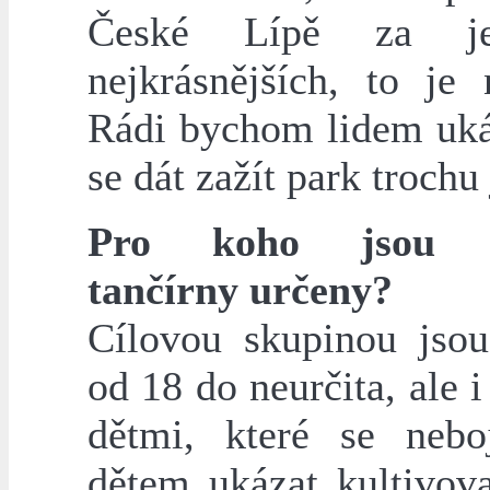
České Lípě za j
nejkrásnějších, to je 
Rádi bychom lidem ukáz
se dát zažít park trochu 
Pro koho jsou N
tančírny určeny?
Cílovou skupinou jsou
od 18 do neurčita, ale i
dětmi, které se neb
dětem ukázat kultivov