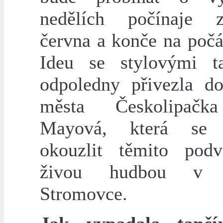
nedělích počínaje z
června a konče na počá
Ideu se stylovými t
odpoledny přivezla d
města Českolipačk
Mayová, která se 
okouzlit těmito pod
živou hudbou v p
Stromovce.