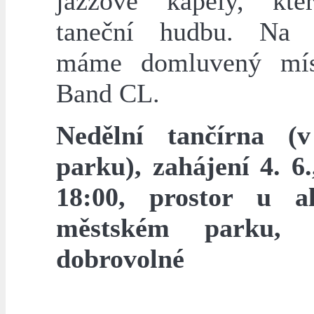
jazzové kapely, kte
taneční hudbu. Na z
máme domluvený mís
Band CL.
Nedělní tančírna (
parku), zahájení 4. 6.
18:00, prostor u a
městském parku, 
dobrovolné