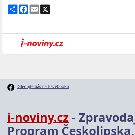
Share
Facebook
Email
X
Sledujte nás na Facebooku
i-noviny.cz
- Zpravodaj
Program Českolipska,