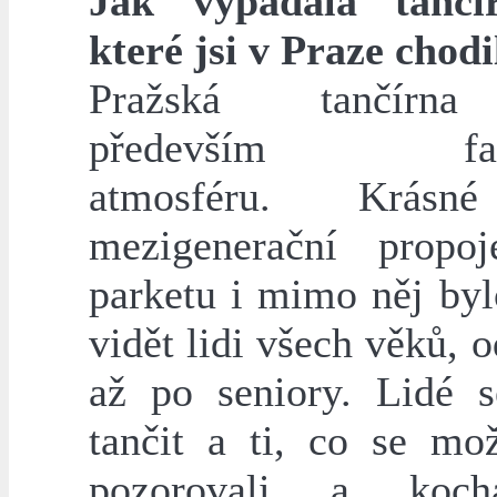
Jak vypadala tančí
které jsi v Praze chodi
Pražská tančírn
především fasci
atmosféru. Krásn
mezigenerační propo
parketu i mimo něj by
vidět lidi všech věků, o
až po seniory. Lidé s
tančit a ti, co se mož
pozorovali a koch