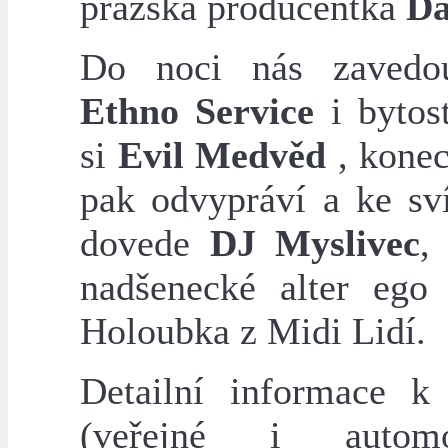
pražská producentka
Da
Do noci nás zavedo
Ethno Service
i bytost
si
Evil Medvěd
, konec
pak odvypráví a ke sví
dovede
DJ Myslivec
,
nadšenecké alter ego
Holoubka z Midi Lidí.
Detailní informace k
(veřejné i automob