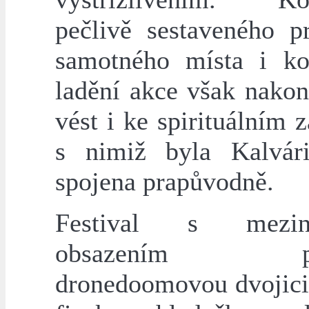
pečlivě sestaveného p
samotného místa i k
ladění akce však nako
vést i ke spirituálním 
s nimiž byla Kalvár
spojena prapůvodně.
Festival s mezin
obsazením před
dronedoomovou dvojic