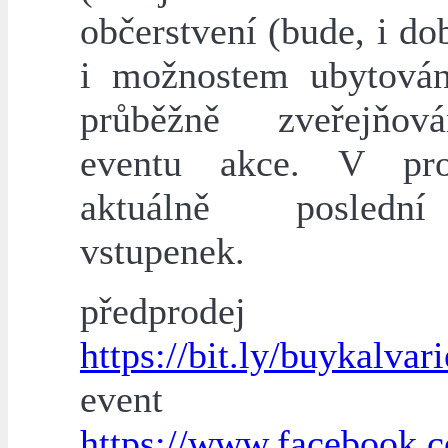
občerstvení (bude, i do
i možnostem ubytová
průběžně zveřejňo
eventu akce. V pro
aktuálně posledn
vstupenek.
předprodej
https://bit.ly/buykalvari
event
https://www.facebook.