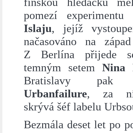
finskou hledačku me
pomezí experimentu 
Islaju
, jejíž vystoup
načasováno na západ
Z Berlína přijede 
temným setem
Nina 
Bratislavy pak p
Urbanfailure
, za n
skrývá šéf labelu Urbso
Bezmála deset let po p