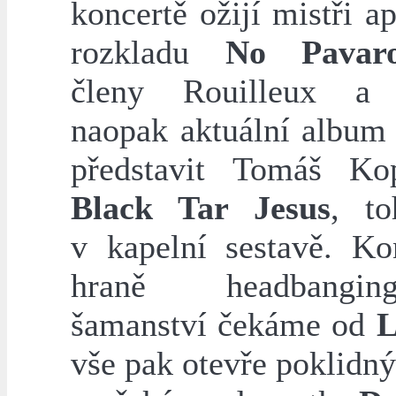
koncertě ožijí mistři a
rozkladu
No Pavaro
členy Rouilleux a 
naopak aktuální album 
představit Tomáš Ko
Black Tar Jesus
, t
v kapelní sestavě. Ko
hraně headbang
šamanství čekáme od
L
vše pak otevře poklidn