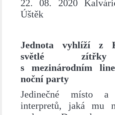
22. 08. 2020 Kalvári
Úštěk
Jednota vyhlíží z K
světlé zítř
s mezinárodním lin
noční party
Jedinečné místo a 
interpretů, jaká mu 