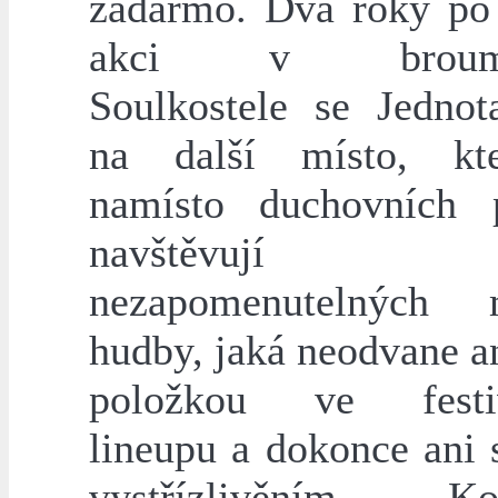
zadarmo. Dva roky po
akci v broumo
Soulkostele se Jednot
na další místo, kt
namísto duchovních 
navštěvují hl
nezapomenutelných
hudby, jaká neodvane an
položkou ve festi
lineupu a dokonce ani 
vystřízlivěním. Ko