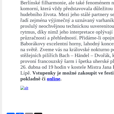
Berlínské filharmonie, ale také fenoménem n
komorní, která vždy představovala důležitou 
hudebního života. Mezi jeho stálé partnery se
řadí zejména výjimečný a uznávaný varhaník
proslulý neochvějnou technickou suverenito
rytmus, díky nimž jeho interpretace oplývaj
průzračností a přehledností. Přidáme-li opoj
Baborákovy excelentní horny, lahodný koncer
na světě. Zveme vás na královské nokturno p
stěžejních pilířích Bach – Händel – Dvořák, 
provoní francouzský šarm i špetka uherské pl
26. dubna od 19 hodin v kostele Mistra Jana
Lípě.
Vstupenky je možné zakoupit ve fest
pokladně či
online
.