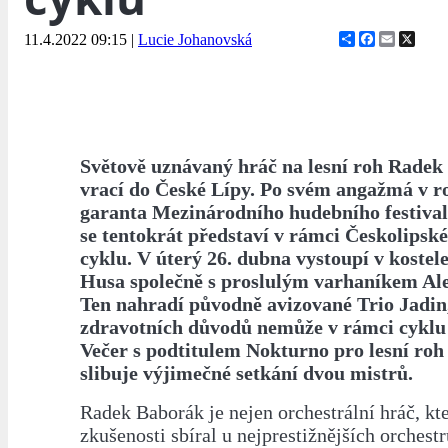
Share
Facebook
Email
X
11.4.2022 09:15
|
Lucie Johanovská
Světově uznávaný hráč na lesní roh Radek
vrací do České Lípy. Po svém angažmá v r
garanta Mezinárodního hudebního festiva
se tentokrát představí v rámci Českolips
cyklu. V úterý 26. dubna vystoupí v kostel
Husa společně s proslulým varhaníkem Al
Ten nahradí původně avizované Trio Jadin,
zdravotních důvodů nemůže v rámci cyklu 
Večer s podtitulem Nokturno pro lesní roh
slibuje výjimečné setkání dvou mistrů.
Radek Baborák je nejen orchestrální hráč, kt
zkušenosti sbíral u nejprestižnějších orchest