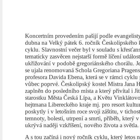
Koncertním provedením pašijí podle evangelisty
dubna na Velký pátek 6. ročník Českolipského
cyklu. Slavnostní večer byl v souladu s křesťans
tematicky zasvěcen nejstarší formě líčení událos
ukřižování v podobě gregoriánského chorálu. Je
se ujala renomovaná Schola Gregoriana Pragen
profesora Davida Ebena, která se v rámci cyklu 
vůbec poprvé. Českolipský kostel Mistra Jana H
zaplněn do posledního místa a který přivítal i J
starostku Města Česká Lípa, a Květu Vinklátov
hejtmana Libereckého kraje mj. pro resort kultur
poskytly i v letošním roce svoji záštitu, v tichos
temnoty, bolesti, utrpení a smrti, příběh, který 
ukrývá naději vzkříšení, nového života a světla.
A s tou začíná i nový ročník cyklu, který letos n