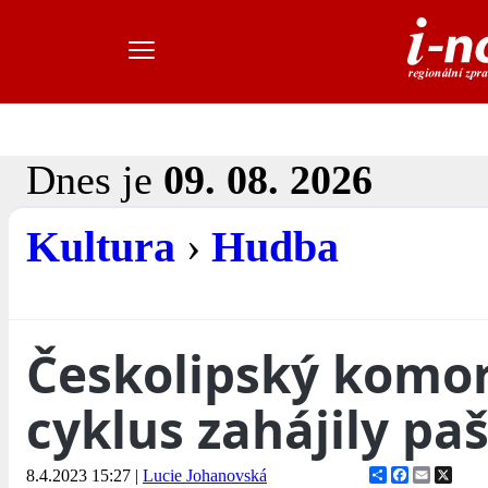
Dnes je
09. 08. 2026
Kultura
›
Hudba
Českolipský komo
cyklus zahájily paš
Share
Facebook
Email
X
8.4.2023 15:27
|
Lucie Johanovská