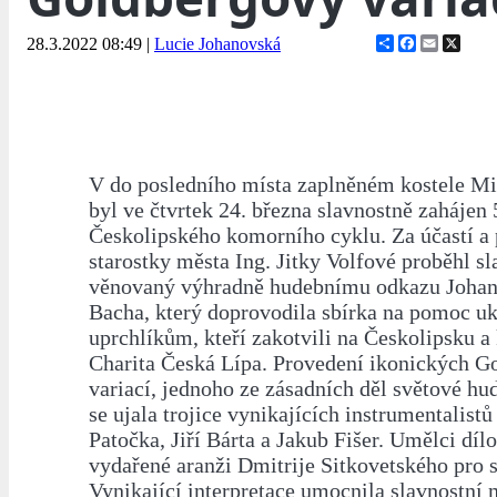
Share
Facebook
Email
X
28.3.2022 08:49
|
Lucie Johanovská
V do posledního místa zaplněném kostele Mi
byl ve čtvrtek 24. března slavnostně zahájen 
Českolipského komorního cyklu. Za účastí a 
starostky města Ing. Jitky Volfové proběhl sl
věnovaný výhradně hudebnímu odkazu Johan
Bacha, který doprovodila sbírka na pomoc u
uprchlíkům, kteří zakotvili na Českolipsku a
Charita Česká Lípa. Provedení ikonických G
variací, jednoho ze zásadních děl světové hud
se ujala trojice vynikajících instrumentalis
Patočka, Jiří Bárta a Jakub Fišer. Umělci dílo
vydařené aranži Dmitrije Sitkovetského pro 
Vynikající interpretace umocnila slavnostn