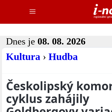
Dnes je
08. 08. 2026
Kultura
›
Hudba
Českolipský komo
cyklus zahájily
Goldbergovy varia