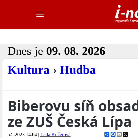
Dnes je
09. 08. 2026
Kultura
›
Hudba
Biberovu síň obsad
ze ZUŠ Česká Lípa
Share
Facebook
Email
X
5.5.2023 14:04
|
Lada Kučerová