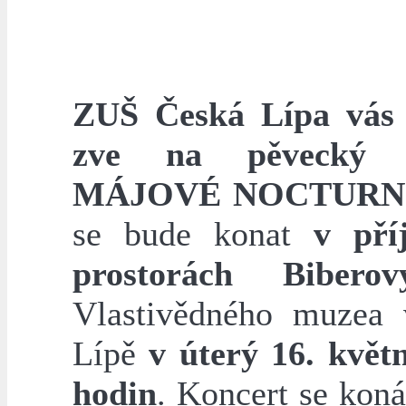
ZUŠ Česká Lípa vás 
zve na pěvecký k
MÁJOVÉ NOCTUR
se bude konat
v pří
prostorách Bibero
Vlastivědného muzea
Lípě
v úterý 16. květ
hodin
. Koncert se kon