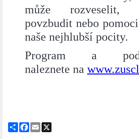
může rozveselit, uk
povzbudit nebo pomoci 
naše nejhlubší pocity.
Program a podro
naleznete na
www.zuscl
Share
Facebook
Email
X