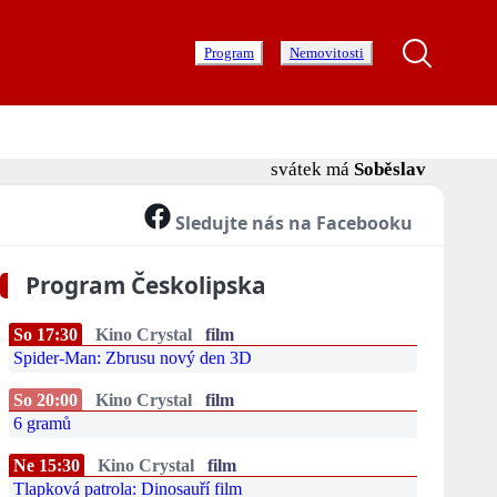
Program
Nemovitosti
svátek má
Soběslav
Sledujte nás na Facebooku
Program Českolipska
So 17:30
Kino Crystal
film
Spider-Man: Zbrusu nový den 3D
So 20:00
Kino Crystal
film
6 gramů
Ne 15:30
Kino Crystal
film
Tlapková patrola: Dinosauří film