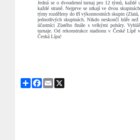
Jedná se o dvoudenní turnaj pro 12 týmů, každé ut
každé straně. Nejprve se utkají ve dvou skupinách 
týmy rozděleny do tří výkonnostních skupin (Zlatá,
jednotlivých skupinách. Nikdo neskončí hůře než č
účastníci Zlatého finále s velkými poháry. Vyhláš
turnaje. Od rekonstrukce stadionu v České Lípě v
Česká Lípa!
Share
Facebook
Email
X