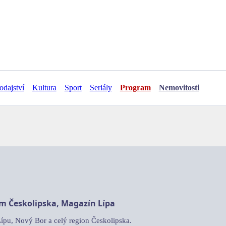
odajství
Kultura
Sport
Seriály
Program
Nemovitosti
am Českolipska, Magazín Lípa
Lípu, Nový Bor a celý region Českolipska.