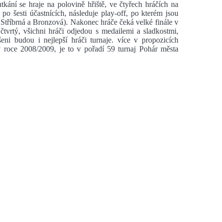
kání se hraje na polovině hřiště, ve čtyřech hráčích na
po šesti účastnících, následuje play-off, po kterém jsou
 Stříbrná a Bronzová). Nakonec hráče čeká velké finále v
tvrtý, všichni hráči odjedou s medailemi a sladkostmi,
eni budou i nejlepší hráči turnaje. více v propozicích
 roce 2008/2009, je to v pořadí 59 turnaj Pohár města