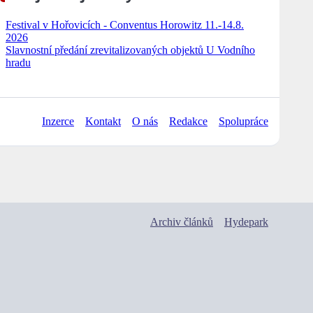
Festival v Hořovicích - Conventus Horowitz 11.-14.8.
2026
Slavnostní předání zrevitalizovaných objektů U Vodního
hradu
Inzerce
Kontakt
O nás
Redakce
Spolupráce
Archiv článků
Hydepark