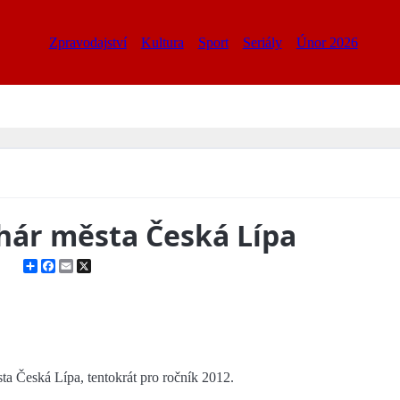
Zpravodajství
Kultura
Sport
Seriály
Únor 2026
ohár města Česká Lípa
Share
Facebook
Email
X
ta Česká Lípa, tentokrát pro ročník 2012.