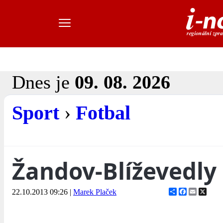
Dnes je
09. 08. 2026
Sport
›
Fotbal
Žandov-Blíževedly
Share
Facebook
Email
X
22.10.2013 09:26
|
Marek Plaček