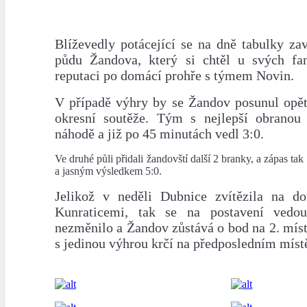
Blíževedly potácející se na dně tabulky za
půdu Žandova, který si chtěl u svých fa
reputaci po domácí prohře s týmem Novin.
V případě výhry by se Žandov posunul opět
okresní soutěže. Tým s nejlepší obranou
náhodě a již po 45 minutách vedl 3:0.
Ve druhé půli přidali žandovští další 2 branky, a zápas ta
a jasným výsledkem 5:0.
Jelikož v neděli Dubnice zvítězila na d
Kunraticemi, tak se na postavení vedo
nezměnilo a Žandov zůstává o bod na 2. míst
s jedinou výhrou krčí na předposledním míst