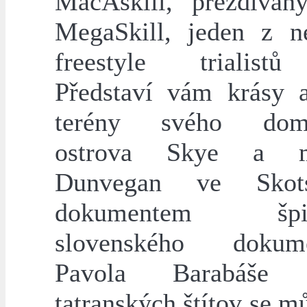
MacAskill, přezdíva
MegaSkill, jeden z ne
freestyle trialistů
Představí vám krásy 
terény svého dom
ostrova Skye a m
Dunvegan ve Skot
dokumentem špič
slovenského dokumen
Pavola Barabáše 
tatranských štítov se m