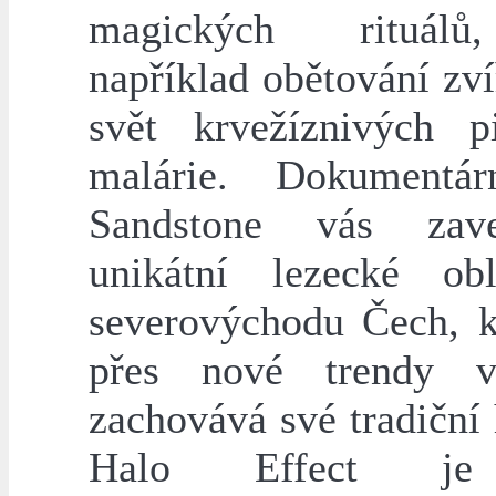
magických rituál
například obětování zvíř
svět krvežíznivých p
malárie. Dokumentár
Sandstone vás za
unikátní lezecké ob
severovýchodu Čech, kt
přes nové trendy v
zachovává své tradiční
Halo Effect je