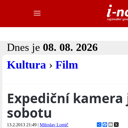
Dnes je
08. 08. 2026
Kultura
›
Film
Expediční kamera j
sobotu
Share
Facebook
Email
X
13.2.2013 21:49
|
Miloslav Lomič