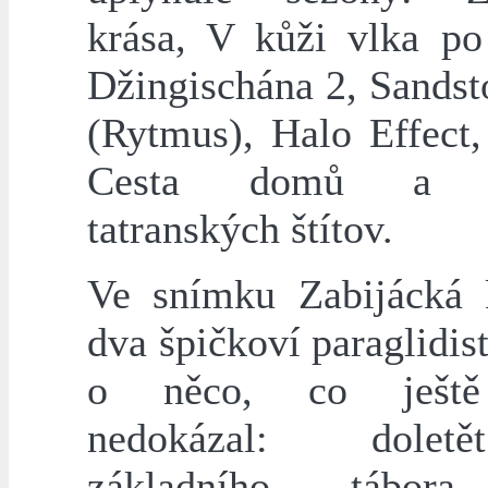
krása, V kůži vlka po
Džingischána 2, Sandst
(Rytmus), Halo Effect,
Cesta domů a P
tatranských štítov.
Ve snímku Zabijácká 
dva špičkoví paraglidis
o něco, co ještě
nedokázal: dole
základního tábor