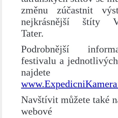
změnu zúčastnit výs
nejkrásnější štíty 
Tater.
Podrobnější info
festivalu a jednotlivýc
najdete
www.ExpedicniKamera
Navštívit můžete také 
webové strá