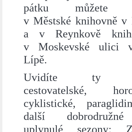
pátku můžete k
v Městské knihovně v
a v Reynkově knihk
v Moskevské ulici 
Lípě.
Uvidíte ty nej
cestovatelské, horo
cyklistické, paraglid
další dobrodružn
uplynulé sezony: Za