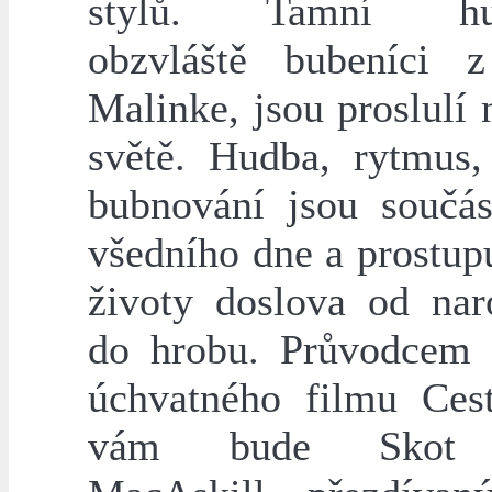
stylů. Tamní hud
obzvláště bubeníci 
Malinke, jsou proslulí
světě. Hudba, rytmus,
bubnování jsou součást
všedního dne a prostupu
životy doslova od nar
do hrobu. Průvodcem 
úchvatného filmu Ce
vám bude Skot 