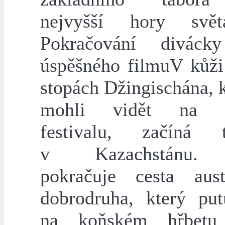
nejvyšší hory svě
Pokračování diváck
úspěšného filmuV kůži
stopách Džingischána, k
mohli vidět na l
festivalu, začíná t
v Kazachstánu.
pokračuje cesta aust
dobrodruha, který pu
na koňském hřbet