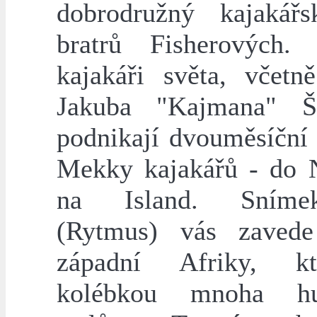
dobrodružný kajakář
bratrů Fisherových. 
kajakáři světa, včetn
Jakuba "Kajmana" Še
podnikají dvouměsíční 
Mekky kajakářů - do 
na Island. Sníme
(Rytmus) vás zaved
západní Afriky, k
kolébkou mnoha hu