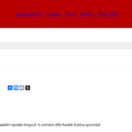
Zpravodajství
Kultura
Sport
Seriály
Únor 2026
Share
Facebook
Email
X
vadelní spolek Nopoď. V osmém díle Radek Kalina zpovídal