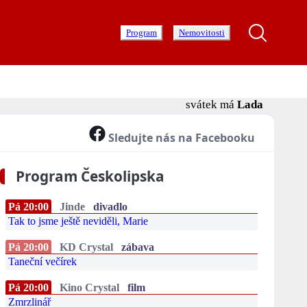
Program
Nemovitosti
svátek má
Lada
Sledujte nás na Facebooku
Program Českolipska
Pá 20:00
Jinde
divadlo
Tak to jsme ještě neviděli, Marie
Pá 20:00
KD Crystal
zábava
Taneční večírek
Pá 20:00
Kino Crystal
film
Zmrzlinář