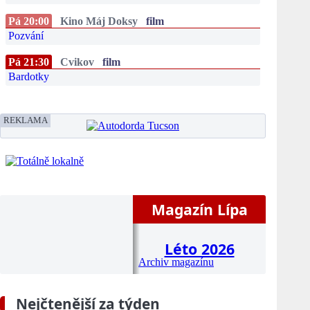
Pá 20:00
Kino Máj Doksy
film
Pozvání
Pá 21:30
Cvikov
film
Bardotky
REKLAMA
Magazín Lípa
Léto 2026
Archiv magazínu
Nejčtenější za týden