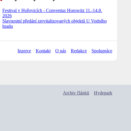
Festival v Hořovicích - Conventus Horowitz 11.-14.8.
2026
Slavnostní předání zrevitalizovaných objektů U Vodního
hradu
Inzerce
Kontakt
O nás
Redakce
Spolupráce
Archiv článků
Hydepark