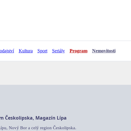
odajství
Kultura
Sport
Seriály
Program
Nemovitosti
am Českolipska, Magazín Lípa
Lípu, Nový Bor a celý region Českolipska.