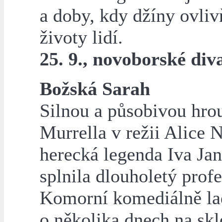
a doby, kdy džíny ovli
životy lidí.
25. 9., novoborské div
Božská Sarah
Silnou a působivou hro
Murrella v režii Alice N
herecká legenda Iva Ja
splnila dlouholetý profe
Komorní komediálně la
o několika dnech na sk