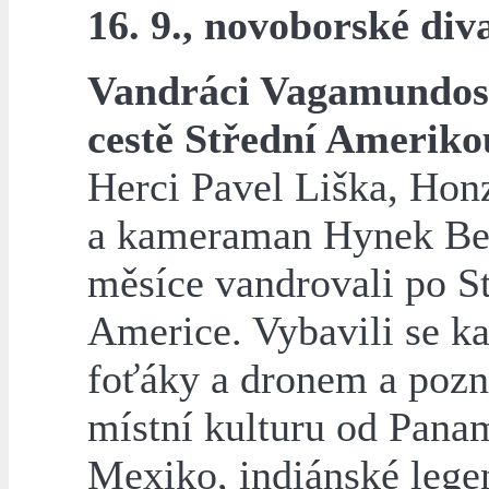
16. 9., novoborské div
Vandráci Vagamundos
cestě Střední Ameriko
Herci Pavel Liška, Hon
a kameraman Hynek Ber
měsíce vandrovali po S
Americe. Vybavili se k
foťáky a dronem a pozn
místní kulturu od Pana
Mexiko, indiánské lege