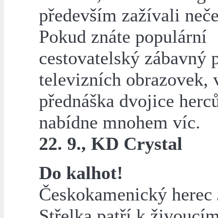
především zažívali neč
Pokud znáte populární
cestovatelský zábavný 
televizních obrazovek, 
přednáška dvojice herc
nabídne mnohem víc.
22. 9., KD Crystal
Do kalhot!
Českokamenický herec 
Střelka patří k živoucí