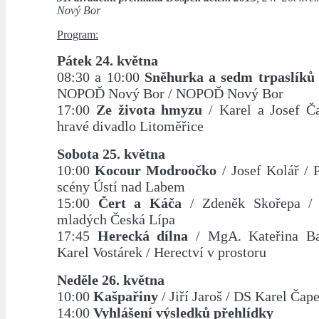
Nový Bor
Program:
Pátek 24. května
08:30 a 10:00
Sněhurka a sedm trpaslíků
NOPOĎ Nový Bor / NOPOĎ Nový Bor
17:00
Ze života hmyzu
/ Karel a Josef Č
hravé divadlo Litoměřice
Sobota 25. května
10:00
Kocour Modroočko
/ Josef Kolář / 
scény Ústí nad Labem
15:00
Čert a Káča
/ Zdeněk Skořepa / 
mladých Česká Lípa
17:45
Herecká dílna
/ MgA. Kateřina Ba
Karel Vostárek / Herectví v prostoru
Neděle 26. května
10:00
Kašpařiny
/ Jiří Jaroš / DS Karel Čap
14:00
Vyhlášení výsledků přehlídky