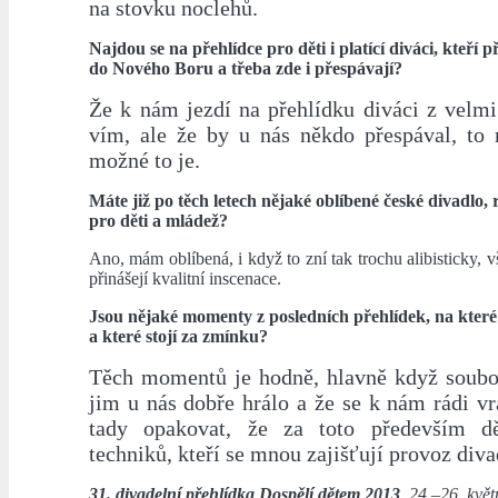
na stovku noclehů.
Najdou se na přehlídce pro děti i platící diváci, kteří 
do Nového Boru a třeba zde i přespávají?
Že k nám jezdí na přehlídku diváci z velmi
vím, ale že by u nás někdo přespával, to 
možné to je.
Máte již po těch letech nějaké oblíbené české divadlo, 
pro děti a mládež?
Ano, mám oblíbená, i když to zní tak trochu alibisticky, v
přinášejí kvalitní inscenace.
Jsou nějaké momenty z posledních přehlídek, na které
a které stojí za zmínku?
Těch momentů je hodně, hlavně když soubor
jim u nás dobře hrálo a že se k nám rádi v
tady opakovat, že za toto především d
techniků, kteří se mnou zajišťují provoz diva
31. divadelní přehlídka Dospělí dětem 2013
, 24.–26. kvě