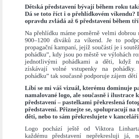
Dětská představení bývají během roku ta
Dá se toto říct i o přehlídkovém víkendu? 
opravdu zvládá až 6 představení během tř
Na přehlídku máme poměrně velmi dobrou n
900–1200 diváků za víkend. Je to podpo
propagační kampaní, jejíž součástí je i soutě
pohádku”, kdy jsou po městě ve výlohách ro
jednotlivými pohádkami a děti, když n
získávají volné vstupenky na pohádky.
pohádku” tak současně podporuje zájem dětí 
Líbí se mi váš vizuál, kterému dominuje p
namalované logo, ale současně i ilustrace
představení – pastelkami překreslená fotog
představení. Přiznejte se, spolupracují na
děti, nebo to sám překreslujete v kancelář
Logo pochází ještě od Viktora Linharta
každému představení nepřekresluji já, 