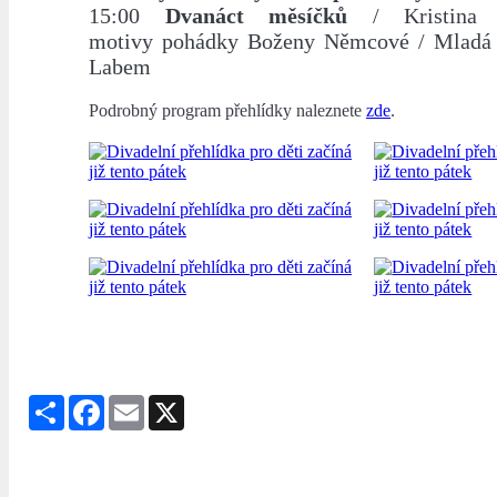
15:00
Dvanáct měsíčků
/ Kristina 
motivy pohádky Boženy Němcové / Mladá 
Labem
Podrobný program přehlídky naleznete
zde
.
Share
Facebook
Email
X