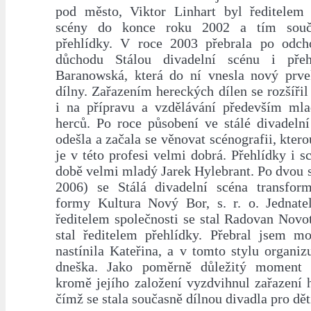
pod město, Viktor Linhart byl ředitelem 
scény do konce roku 2002 a tím souča
přehlídky. V roce 2003 přebrala po odch
důchodu Stálou divadelní scénu i přeh
Baranowská, která do ní vnesla nový prve
dílny. Zařazením hereckých dílen se rozšířil
i na přípravu a vzdělávání především ml
herců. Po roce působení ve stálé divadelní
odešla a začala se věnovat scénografii, ktero
je v této profesi velmi dobrá. Přehlídky i sc
době velmi mladý Jarek Hylebrant. Po dvou 
2006) se Stálá divadelní scéna transfor
formy Kultura Nový Bor, s. r. o. Jednat
ředitelem společnosti se stal Radovan Novo
stal ředitelem přehlídky. Přebral jsem mo
nastínila Kateřina, a v tomto stylu organiz
dneška. Jako poměrně důležitý moment 
kromě jejího založení vyzdvihnul zařazení 
čímž se stala současně dílnou divadla pro dět