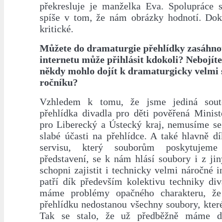
překresluje je manželka Eva. Spolupráce 
spíše v tom, že nám obrázky hodnotí. Dok
kritické.
Můžete do dramaturgie přehlídky zasáhnou
internetu může přihlásit kdokoli? Nebojíte 
někdy mohlo dojít k dramaturgicky velmi
ročníku?
Vzhledem k tomu, že jsme jediná sout
přehlídka divadla pro děti pověřená Minist
pro Liberecký a Ústecký kraj, nemusíme se
slabé účasti na přehlídce. A také hlavně d
servisu, který souborům poskytujeme 
představení, se k nám hlásí soubory i z ji
schopni zajistit i technicky velmi náročné i
patří dík především kolektivu techniky di
máme problémy opačného charakteru, ž
přehlídku nedostanou všechny soubory, kter
Tak se stalo, že už předběžně máme d