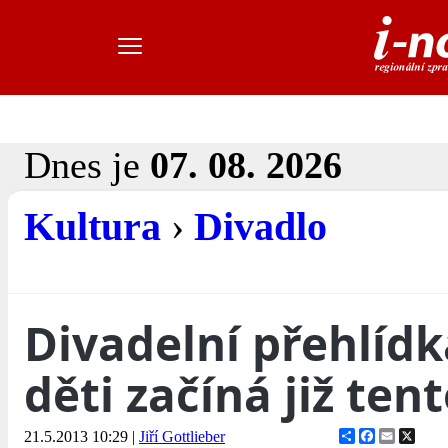
Dnes je
07. 08. 2026
Kultura
›
Divadlo
Divadelní přehlídk
děti začíná již ten
Share
Facebook
Email
X
21.5.2013 10:29
|
Jiří Gottlieber