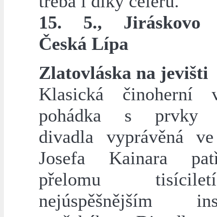
třeba i díky celeru.
15. 5., Jiráskovo 
Česká Lípa
Zlatovláska na jevišti
Klasická činoherní 
pohádka s prvky 
divadla vyprávěná ve
Josefa Kainara pat
přelomu tisíci
nejúspěšnějším ins