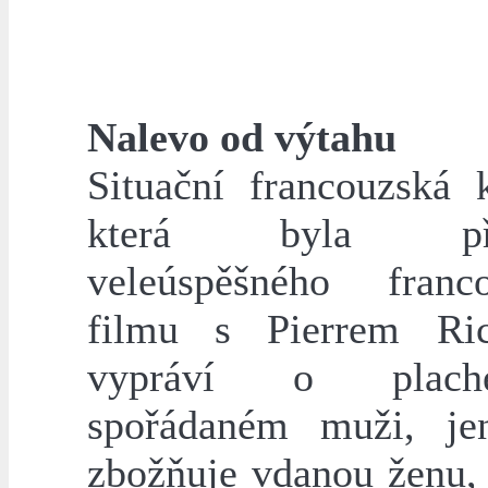
Nalevo od výtahu
Situační francouzská 
která byla pře
veleúspěšného franc
filmu s Pierrem Ric
vypráví o plac
spořádaném muži, je
zbožňuje vdanou ženu, 