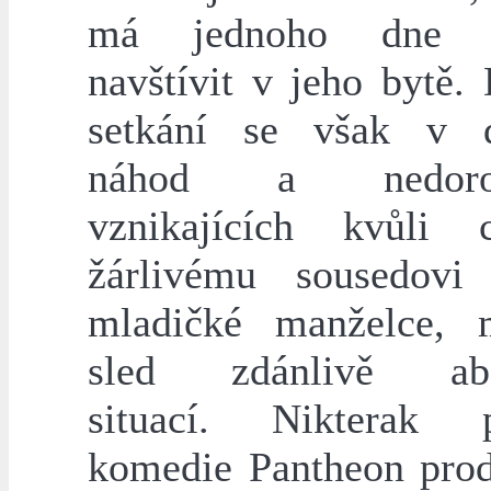
má jednoho dne k
navštívit v jeho bytě.
setkání se však v d
náhod a nedoroz
vznikajících kvůli 
žárlivému sousedovi
mladičké manželce, 
sled zdánlivě abs
situací. Nikterak p
komedie Pantheon prod