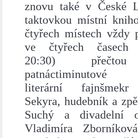
znovu také v České 
taktovkou místní knih
čtyřech místech vždy p
ve čtyřech časech 
20:30) přečto
patnáctiminutové
literární fajnšmek
Sekyra, hudebník a zp
Suchý a divadelní o
Vladimíra Zborníkov