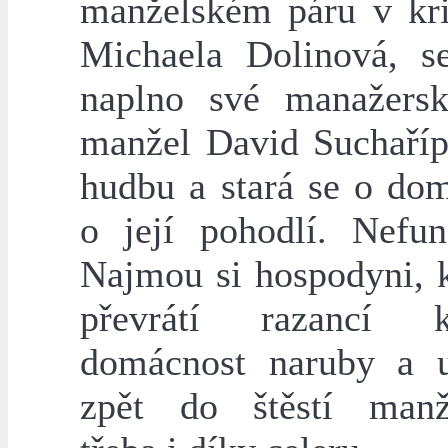
manželském páru v kri
Michaela Dolinová, s
naplno své manažersk
manžel David Suchaříp
hudbu a stará se o dom
o její pohodlí. Nefun
Najmou si hospodyni, k
převrátí razancí k
domácnost naruby a 
zpět do štěstí manž