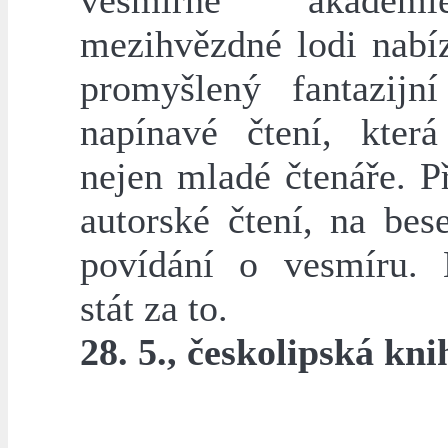
vesmírné akade
mezihvězdné lodi nabíz
promyšlený fantazijn
napínavé čtení, kter
nejen mladé čtenáře. P
autorské čtení, na bes
povídání o vesmíru.
stát za to.
28. 5., českolipská kn