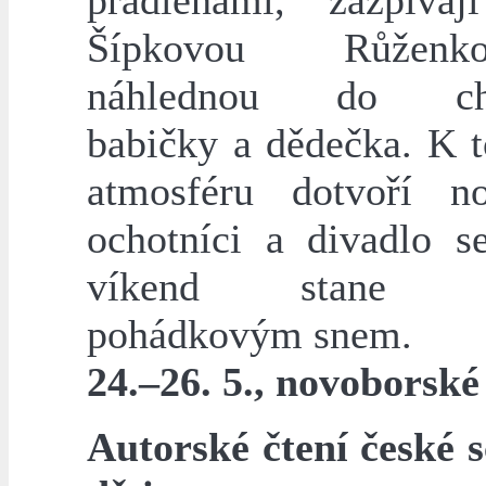
přadlenami, zazpíva
Šípkovou Růžen
náhlednou do cha
babičky a dědečka. K 
atmosféru dotvoří no
ochotníci a divadlo s
víkend stane d
pohádkovým snem.
24.–26. 5., novoborské
Autorské čtení české s