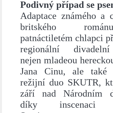
Podivný případ se ps
Adaptace známého a 
britského rom
patnáctiletém chlapci p
regionální divadeln
nejen mladeou herecko
Jana Cinu, ale také
režijní duo SKUTR, kt
září nad Národním d
díky inscenaci K