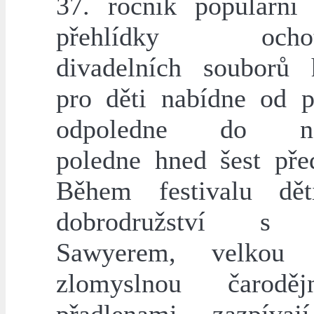
37. ročník populární 
přehlídky ochotn
divadelních souborů h
pro děti nabídne od p
odpoledne do ned
poledne hned šest před
Během festivalu dět
dobrodružství s
Sawyerem, velkou 
zlomyslnou čarodě