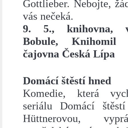
Gottlieber. Nebojte, ž
vás nečeká.
9. 5., knihovna, v
Bobule, Knihomil
čajovna Česká Lípa
Domácí štěstí hned
Komedie, která vyc
seriálu Domácí štěst
Hüttnerovou, vyp