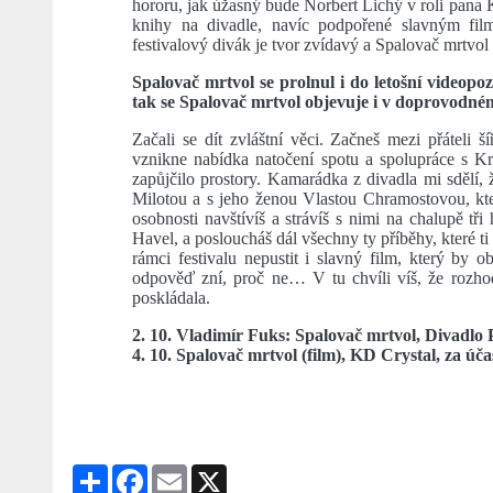
hororu, jak úžasný bude Norbert Lichý v roli pana 
knihy na divadle, navíc podpořené slavným film
festivalový divák je tvor zvídavý a Spalovač mrtvol 
Spalovač mrtvol se prolnul i do letošní videopoz
tak se Spalovač mrtvol objevuje i v doprovodn
Začali se dít zvláštní věci. Začneš mezi přáteli 
vznikne nabídka natočení spotu a spolupráce s Kr
zapůjčilo prostory. Kamarádka z divadla mi sdělí
Milotou a s jeho ženou Vlastou Chramostovou, kte
osobnosti navštívíš a strávíš s nimi na chalupě tři
Havel, a posloucháš dál všechny ty příběhy, které ti
rámci festivalu nepustit i slavný film, který by o
odpověď zní, proč ne… V tu chvíli víš, že rozho
poskládala.
2. 10. Vladimír Fuks: Spalovač mrtvol, Divadlo 
4. 10. Spalovač mrtvol (film), KD Crystal, za úč
Share
Facebook
Email
X