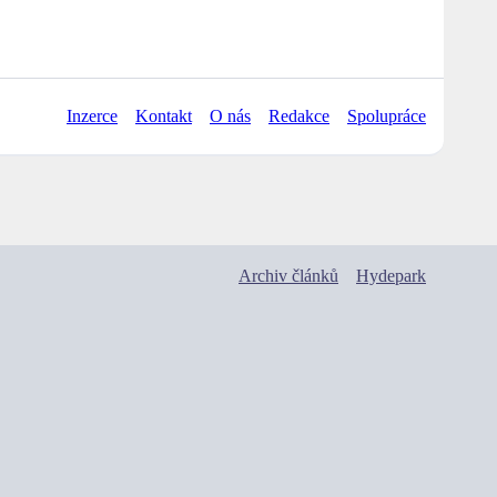
Inzerce
Kontakt
O nás
Redakce
Spolupráce
Archiv článků
Hydepark