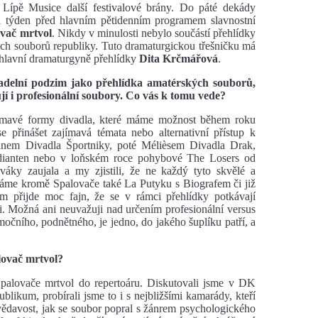
 Lípě Musice další festivalové brány. Do páté dekády
al týden před hlavním pětidenním programem slavnostní
vač mrtvol
. Nikdy v minulosti nebylo součástí přehlídky
ích souborů republiky. Tuto dramaturgickou třešničku má
hlavní dramaturgyně přehlídky
Dita Krčmářová
.
vadelní podzim jako přehlídka amatérských souborů,
ují i profesionální soubory. Co vás k tomu vede?
jímavé formy divadla, které máme možnost během roku
e přinášet zajímavá témata nebo alternativní přístup k
rinem Divadla Športniky, poté Mélièsem Divadla Drak,
edianten nebo v loňském roce pohybové The Losers od
áky zaujala a my zjistili, že ne každý tyto skvělé a
ítáme kromě Spalovače také La Putyku s Biografem či již
m přijde moc fajn, že se v rámci přehlídky potkávají
i. Možná ani neuvažuji nad určením profesionální versus
očního, podnětného, je jedno, do jakého šuplíku patří, a
alovač mrtvol?
Spalovače mrtvol do repertoáru. Diskutovali jsme v DK
publikum, probírali jsme to i s nejbližšími kamarády, kteří
vědavost, jak se soubor popral s žánrem psychologického