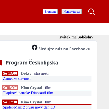
Program
Nemovitosti
svátek má
Soběslav
Sledujte nás na Facebooku
Program Českolipska
So 13:00
Doksy
slavnosti
Zámecké slavnosti
So 15:30
Kino Crystal
film
Tlapková patrola: Dinosauří film
So 17:30
Kino Crystal
film
Spider-Man: Zbrusu nový den 3D