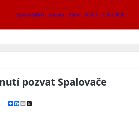
Zpravodajství
Kultura
Sport
Seriály
Únor 2026
nutí pozvat Spalovače
Share
Facebook
Email
X