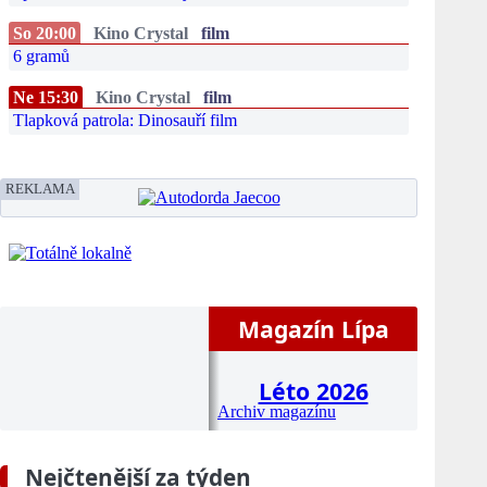
So 20:00
Kino Crystal
film
6 gramů
Ne 15:30
Kino Crystal
film
Tlapková patrola: Dinosauří film
REKLAMA
Magazín Lípa
Léto 2026
Archiv magazínu
Nejčtenější za týden