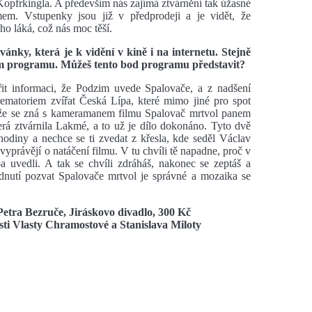
Kopfrkingla. A především nás zajímá ztvárnění tak úžasné
em. Vstupenky jsou již v předprodeji a je vidět, že
ho láká, což nás moc těší.
vánky, která je k vidění v kině i na internetu. Stejně
ém programu. Můžeš tento bod programu představit?
šířit informaci, že Podzim uvede Spalovače, a z nadšení
ematoriem zvířat Česká Lípa, které mimo jiné pro spot
, že se zná s kameramanem filmu Spalovač mrtvol panem
rá ztvárnila Lakmé, a to už je dílo dokonáno. Tyto dvě
 hodiny a nechce se ti zvedat z křesla, kde seděl Václav
 vyprávějí o natáčení filmu. V tu chvíli tě napadne, proč v
ba uvedli. A tak se chvíli zdráháš, nakonec se zeptáš a
dnutí pozvat Spalovače mrtvol je správné a mozaika se
Petra Bezruče, Jiráskovo divadlo, 300 Kč
asti Vlasty Chramostové a Stanislava Miloty