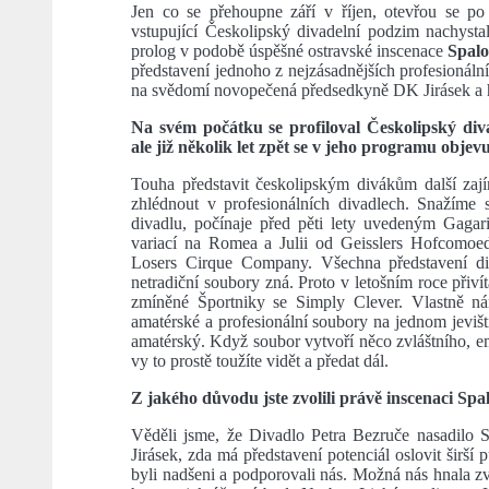
Jen co se přehoupne září v říjen, otevřou se po
vstupující Českolipský divadelní podzim nachyst
prolog v podobě úspěšné ostravské inscenace
Spalo
představení jednoho z nejzásadnějších profesionáln
na svědomí novopečená předsedkyně DK Jirásek a 
Na svém počátku se profiloval Českolipský di
ale již několik let zpět se v jeho programu objev
Touha představit českolipským divákům další za
zhlédnout v profesionálních divadlech. Snažíme s
divadlu, počínaje před pěti lety uvedeným Gaga
variací na Romea a Julii od Geisslers Hofcomo
Losers Cirque Company. Všechna představení div
netradiční soubory zná. Proto v letošním roce přiv
zmíněné Športniky se Simply Clever. Vlastně ná
amatérské a profesionální soubory na jednom jevišt
amatérský. Když soubor vytvoří něco zvláštního, em
vy to prostě toužíte vidět a předat dál.
Z jakého důvodu jste zvolili právě inscenaci Sp
Věděli jsme, že Divadlo Petra Bezruče nasadilo 
Jirásek, zda má představení potenciál oslovit širší 
byli nadšeni a podporovali nás. Možná nás hnala z