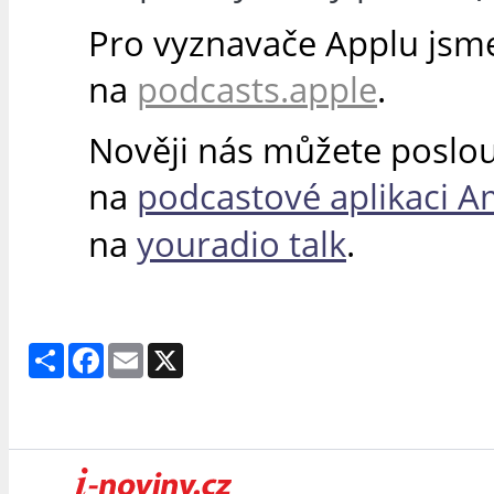
Pro vyznavače Applu jsme
na
podcasts.apple
.
Nověji nás můžete poslo
na
podcastové aplikaci 
na
youradio talk
.
Share
Facebook
Email
X