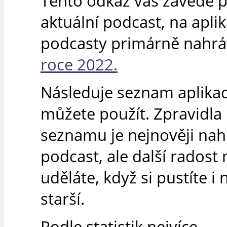
Tento odkaz vás zavede 
aktuální podcast, na apli
podcasty primárně nahr
roce 2022.
Následuje seznam aplikací
můžete použít. Zpravidla 
seznamu je nejnověji na
podcast, ale další radost 
uděláte, když si pustíte i 
starší.
Podle statistik nejvíce