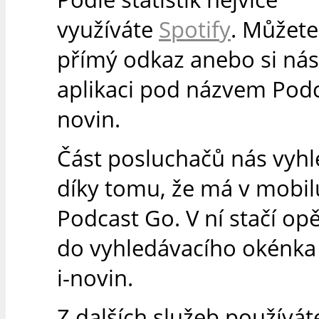
využíváte
Spotify
. Můžete
přímý odkaz anebo si nás 
aplikaci pod názvem Podc
novin.
Část posluchačů nás vyh
díky tomu, že má v mobilu
Podcast Go. V ní stačí op
do vyhledávacího okénka
i-novin.
Z dalších služeb používát