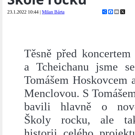
Share
Facebook
Email
X
23.1.2022 10:44
|
Milan Bárta
Těsně před koncertem
a Tcheichanu jsme se
Tomášem Hoskovcem a
Menclovou. S Tomášem
bavili hlavně o n
Školy rocku, ale t
historii celého projek