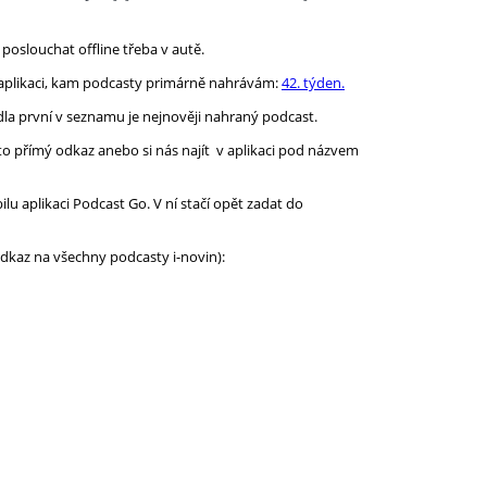
poslouchat offline třeba v autě.
 aplikaci, kam podcasty primárně nahrávám:
42. týden.
dla první v seznamu je nejnověji nahraný podcast.
to přímý odkaz anebo si nás najít v aplikaci pod názvem
u aplikaci Podcast Go. V ní stačí opět zadat do
 odkaz na všechny podcasty i-novin):