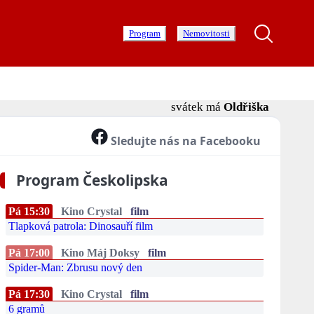
Program
Nemovitosti
svátek má
Oldřiška
Sledujte nás na Facebooku
Program Českolipska
Pá 15:30
Kino Crystal
film
Tlapková patrola: Dinosauří film
Pá 17:00
Kino Máj Doksy
film
Spider-Man: Zbrusu nový den
Pá 17:30
Kino Crystal
film
6 gramů