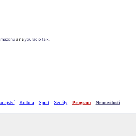
 Amazonu
a na
youradio talk
.
odajství
Kultura
Sport
Seriály
Program
Nemovitosti