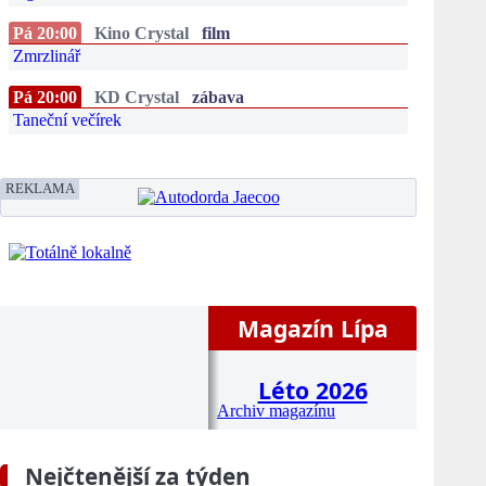
Pá 20:00
Kino Crystal
film
Zmrzlinář
Pá 20:00
KD Crystal
zábava
Taneční večírek
REKLAMA
Magazín Lípa
Léto 2026
Archiv magazínu
Nejčtenější za týden