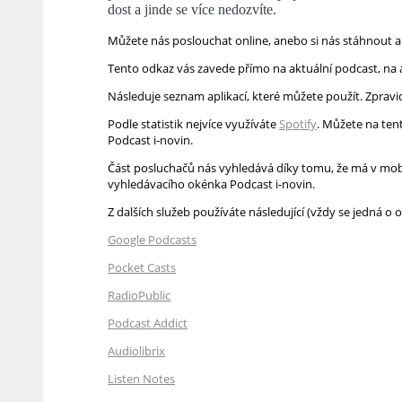
dost a jinde se více nedozvíte.
Můžete nás poslouchat online, anebo si nás stáhnout a 
Tento odkaz vás zavede přímo na aktuální podcast, na
Následuje seznam aplikací, které můžete použít. Zpravi
Podle statistik nejvíce využíváte
Spotify
. Můžete na ten
Podcast i-novin.
Část posluchačů nás vyhledává díky tomu, že má v mobil
vyhledávacího okénka Podcast i-novin.
Z dalších služeb používáte následující (vždy se jedná o
Google Podcasts
Pocket Casts
RadioPublic
Podcast Addict
Audiolibrix
Listen Notes