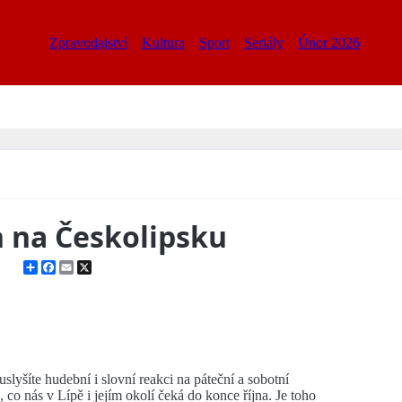
Zpravodajství
Kultura
Sport
Seriály
Únor 2026
en na Českolipsku
Share
Facebook
Email
X
lyšíte hudební i slovní reakci na páteční a sobotní
co nás v Lípě i jejím okolí čeká do konce října. Je toho