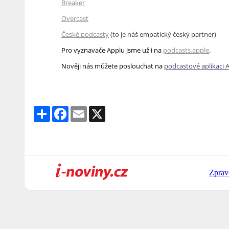
Breaker
Overcast
České podcasty
(to je náš empatický český partner)
Pro vyznavače Applu jsme už i na
podcasts.apple
.
Nověji nás můžete poslouchat na
podcastové aplikaci
Share
Facebook
Email
X
Zprav