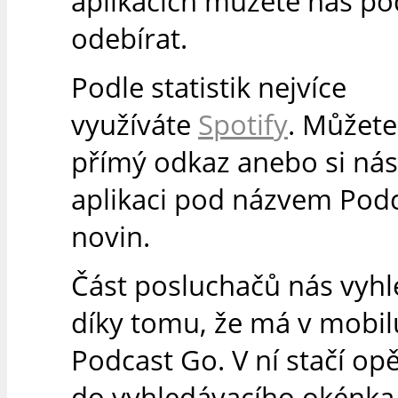
aplikacích můžete náš po
odebírat.
Podle statistik nejvíce
využíváte
Spotify
. Můžete
přímý odkaz anebo si nás 
aplikaci pod názvem Podc
novin.
Část posluchačů nás vyh
díky tomu, že má v mobilu
Podcast Go. V ní stačí op
do vyhledávacího okénka