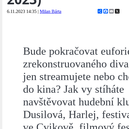
Share
Facebook
Email
X
6.11.2023 14:35
|
Milan Bárta
Bude pokračovat eufori
zrekonstruovaného diva
jen streamujete nebo ch
do kina? Jak vy stíháte
navštěvovat hudební kl
Dusilová, Harlej, festiv
ve Cvikově, filmový fes