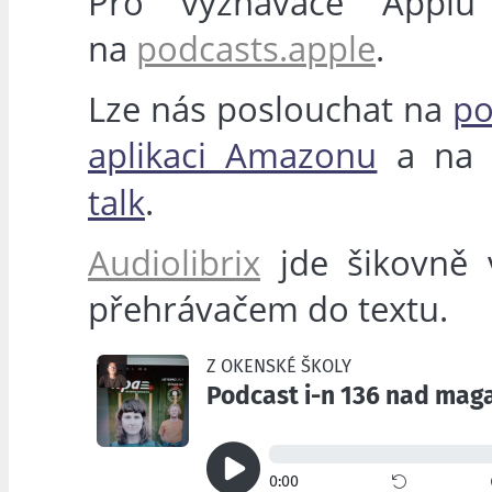
Pro vyznavače Applu
na
podcasts.apple
.
Lze nás poslouchat na
po
aplikaci Amazonu
a n
talk
.
Audiolibrix
jde šikovně v
přehrávačem do textu.