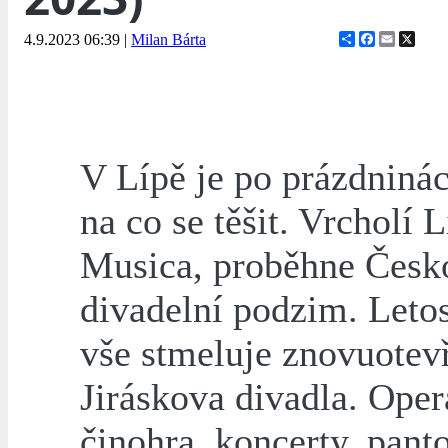
Share
Facebook
Email
X
4.9.2023 06:39
|
Milan Bárta
V Lípě je po prázdniná
na co se těšit. Vrcholí 
Musica, proběhne Česk
divadelní podzim. Leto
vše stmeluje znovuotev
Jiráskova divadla. Oper
činohra, koncerty, pan