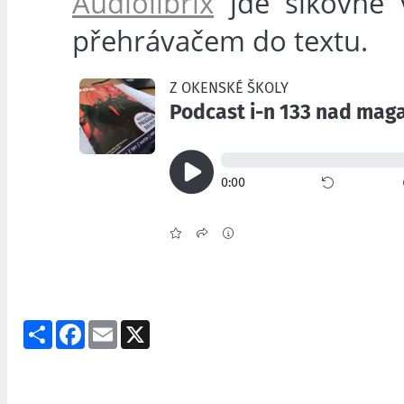
Audiolibrix
jde šikovně v
přehrávačem do textu.
Share
Facebook
Email
X