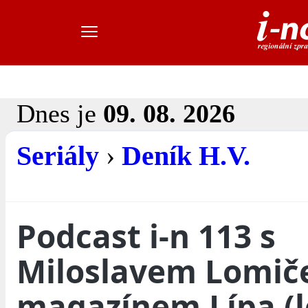
Dnes je
09. 08. 2026
Seriály
›
Deník H.V.
Podcast i-n 113 s
Miloslavem Lomič
magazínem Lípa (l