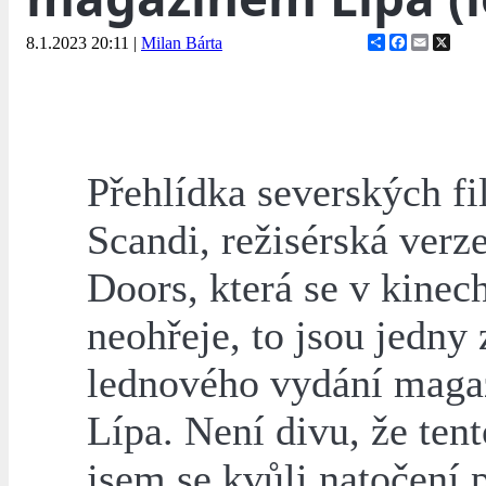
Share
Facebook
Email
X
8.1.2023 20:11
|
Milan Bárta
Přehlídka severských f
Scandi, režisérská verz
Doors, která se v kine
neohřeje, to jsou jedny 
lednového vydání maga
Lípa. Není divu, že tent
jsem se kvůli natočení 