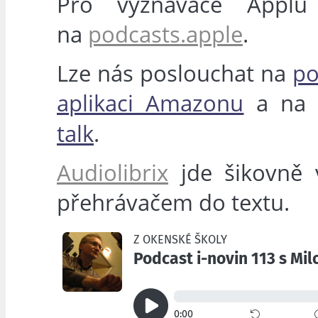
Pro vyznavače Applu
na
podcasts.apple
.
Lze nás poslouchat na
po
aplikaci Amazonu
a n
talk
.
Audiolibrix
jde šikovně v
přehrávačem do textu.