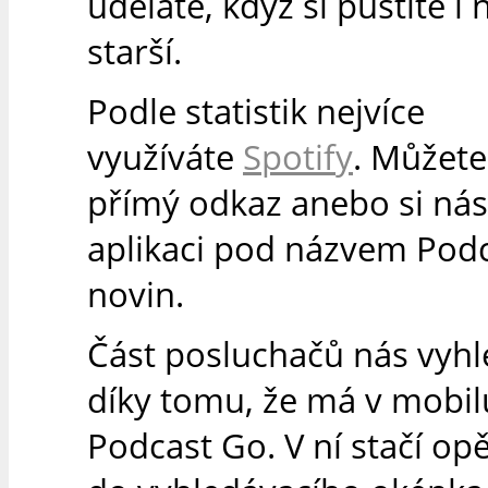
uděláte, když si pustíte i 
starší.
Podle statistik nejvíce
využíváte
Spotify
. Můžete
přímý odkaz anebo si nás 
aplikaci pod názvem Podc
novin.
Část posluchačů nás vyh
díky tomu, že má v mobilu
Podcast Go. V ní stačí op