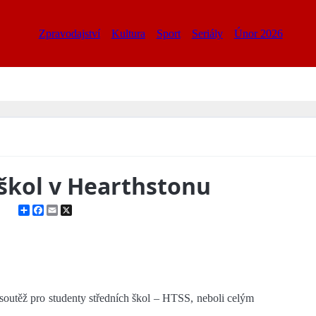
Zpravodajství
Kultura
Sport
Seriály
Únor 2026
 škol v Hearthstonu
Share
Facebook
Email
X
outěž pro studenty středních škol – HTSS, neboli celým