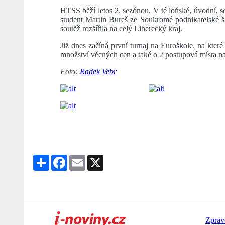
HTSS běží letos 2. sezónou. V té loňské, úvodní, se
student Martin Bureš ze Soukromé podnikatelské š
soutěž rozšířila na celý Liberecký kraj.
Již dnes začíná první turnaj na Euroškole, na které 
množství věcných cen a také o 2 postupová místa na 
Foto:
Radek Vebr
Share
Facebook
Email
X
Zprav