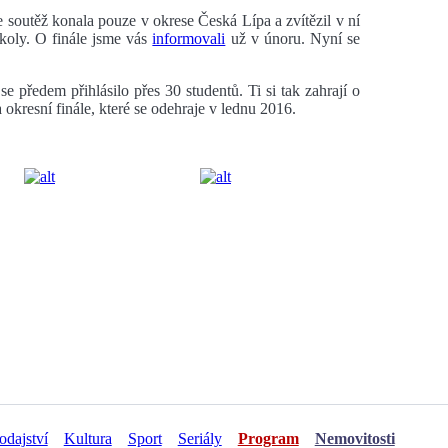
 soutěž konala pouze v okrese Česká Lípa a zvítězil v ní
koly. O finále jsme vás
informovali
už v únoru. Nyní se
se předem přihlásilo přes 30 studentů. Ti si tak zahrají o
okresní finále, které se odehraje v lednu 2016.
odajství
Kultura
Sport
Seriály
Program
Nemovitosti