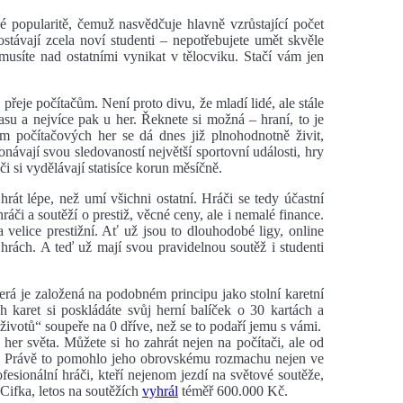
ké popularitě, čemuž nasvědčuje hlavně vzrůstající počet
 dostávají zcela noví studenti – nepotřebujete umět skvěle
emusíte nad ostatními vynikat v tělocviku. Stačí vám jen
přeje počítačům. Není proto divu, že mladí lidé, ale stále
 času a nejvíce pak u her. Řeknete si možná – hraní, to je
ím počítačových her se dá dnes již plnohodnotně živit,
návají svou sledovaností největší sportovní události, hry
áči si vydělávají statisíce korun měsíčně.
rát lépe, než umí všichni ostatní. Hráči se tedy účastní
hráči a soutěží o prestiž, věcné ceny, ale i nemalé finance.
a velice prestižní. Ať už jsou to dlouhodobé ligy, online
hrách. A teď už mají svou pravidelnou soutěž i studenti
erá je založená na podobném principu jako stolní karetní
 karet si poskládáte svůj herní balíček o 30 kartách a
ivotů“ soupeře na 0 dříve, než se to podaří jemu s vámi.
her světa. Můžete si ho zahrát nejen na počítači, ale od
ch. Právě to pomohlo jeho obrovskému rozmachu nejen ve
ofesionální hráči, kteří nejenom jezdí na světové soutěže,
v Cifka, letos na soutěžích
vyhrál
téměř 600.000 Kč.