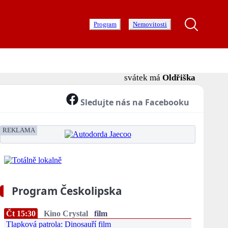
Program
Nemovitosti
svátek má
Oldřiška
Sledujte nás na Facebooku
REKLAMA
Program Českolipska
Čt 15:30
Kino Crystal
film
Tlapková patrola: Dinosauří film