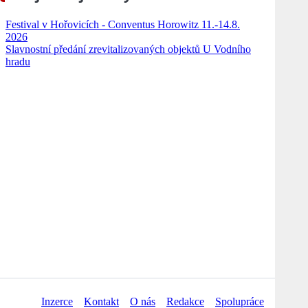
Festival v Hořovicích - Conventus Horowitz 11.-14.8.
2026
Slavnostní předání zrevitalizovaných objektů U Vodního
hradu
Inzerce
Kontakt
O nás
Redakce
Spolupráce