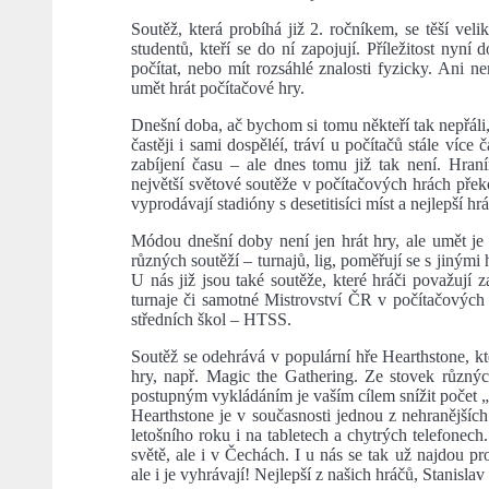
Soutěž, která probíhá již 2. ročníkem, se těší veli
studentů, kteří se do ní zapojují. Příležitost nyní
počítat, nebo mít rozsáhlé znalosti fyzicky. Ani n
umět hrát počítačové hry.
Dnešní doba, ač bychom si tomu někteří tak nepřáli, 
častěji i sami dospěléí, tráví u počítačů stále více
zabíjení času – ale dnes tomu již tak není. Hran
největší světové soutěže v počítačových hrách překo
vyprodávají stadióny s desetitisíci míst a nejlepší hr
Módou dnešní doby není jen hrát hry, ale umět je h
různých soutěží – turnajů, lig, poměřují se s jinými 
U nás již jsou také soutěže, které hráči považují z
turnaje či samotné Mistrovství ČR v počítačových 
středních škol – HTSS.
Soutěž se odehrává v populární hře Hearthstone, kt
hry, např. Magic the Gathering. Ze stovek různých
postupným vykládáním je vaším cílem snížit počet „ž
Hearthstone je v současnosti jednou z nehranějších 
letošního roku i na tabletech a chytrých telefone
světě, ale i v Čechách. I u nás se tak už najdou pr
ale i je vyhrávají! Nejlepší z našich hráčů, Stanisla