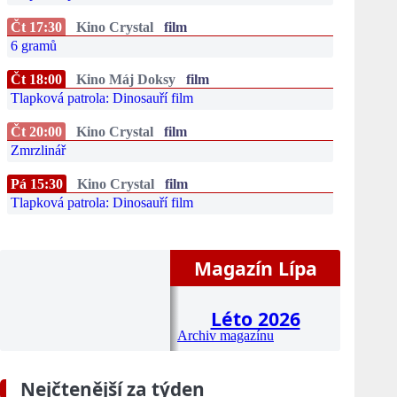
Čt 17:30
Kino Crystal
film
6 gramů
Čt 18:00
Kino Máj Doksy
film
Tlapková patrola: Dinosauří film
Čt 20:00
Kino Crystal
film
Zmrzlinář
Pá 15:30
Kino Crystal
film
Tlapková patrola: Dinosauří film
Magazín Lípa
Léto 2026
Archiv magazínu
Nejčtenější za týden