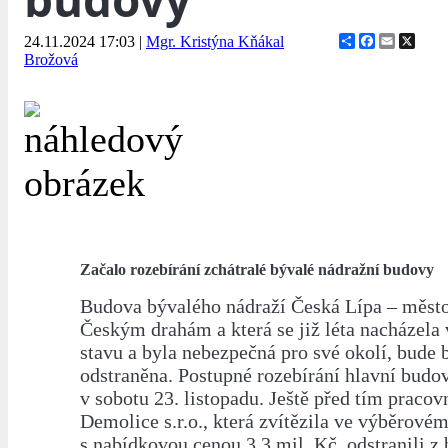
Share
Facebook
Email
X
24.11.2024 17:03
|
Mgr. Kristýna Kňákal
Brožová
Začalo rozebírání zchátralé bývalé nádražní budovy
Budova bývalého nádraží Česká Lípa – město,
Českým drahám a která se již léta nacházela
stavu a byla nebezpečná pro své okolí, bude 
odstraněna. Postupné rozebírání hlavní budo
v sobotu 23. listopadu. Ještě před tím praco
Demolice s.r.o., která zvítězila ve výběrovém
s nabídkovou cenou 3,3 mil. Kč, odstranili 