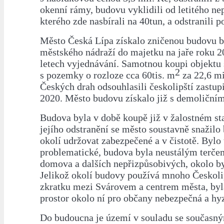
okenní rámy, budovu vyklidili od letitého ne
kterého zde nasbírali na 40tun, a odstranili 
Město Česká Lípa získalo zničenou budovu 
městského nádraží do majetku na jaře roku 2
letech vyjednávání. Samotnou koupi objektu
2
s pozemky o rozloze cca 60tis. m
za 22,6 mi
Českých drah odsouhlasili českolipští zastupi
2020. Město budovu získalo již s demoličn
Budova byla v době koupě již v žalostném s
jejího odstranění se město soustavně snažilo 
okolí udržovat zabezpečené a v čistotě. Bylo
problematické, budova byla neustálým terčem
domova a dalších nepřizpůsobivých, okolo b
Jelikož okolí budovy používá mnoho Českoli
zkratku mezi Svárovem a centrem města, byl
prostor okolo ní pro občany nebezpečná a hyz
Do budoucna je území v souladu se současn