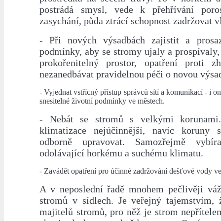
postrádá smysl, vede k přehřívání poro
zasychání, půda ztrácí schopnost zadržovat v
- Při nových výsadbách zajistit a prosa
podmínky, aby se stromy ujaly a prospívaly,
prokořenitelný prostor, opatření proti z
nezanedbávat pravidelnou péči o novou výsa
- Vyjednat vstřícný přístup správců sítí a komunikací - i o
snesitelné životní podmínky ve městech.
- Nebát se stromů s velkými korunami
klimatizace nejúčinnější, navíc koruny 
odborně upravovat. Samozřejmě vybír
odolávající horkému a suchému klimatu.
- Zavádět opatření pro účinné zadržování dešťové vody ve
A v neposlední řadě mnohem pečlivěji váž
stromů v sídlech. Je veřejný tajemstvím, ž
majitelů stromů, pro něž je strom nepřítele