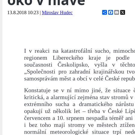
Share
Facebook
Email
X
13.8.2018 10:23
|
Miroslav Hudec
I v reakci na katastrofální sucho, mimoc
regionem Libereckého kraje je podle 
současnosti Českolipsko, vyšla v těch
„Společnosti pro zahradní krajinářskou tvo
samosprávám měst a obcí v celé České repub
Konstatuje se v ní mimo jiné, že situace č
kritická, a alarmující zejména stav stromů v 
extrémního sucha a dramatického nárůstu 
opakují už několik let – třeba v České Líp
červencem a 10. srpnem nespadla téměř ani 
i bez toho mají stromy ve městech ztíženo
normální meteorologické situace trpí ned