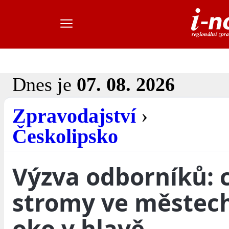
Dnes je
07. 08. 2026
Zpravodajství
›
Českolipsko
Výzva odborníků: 
stromy ve městech
oko v hlavě