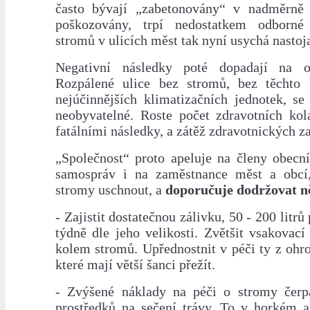
často bývají „zabetonovány“ v nadměrně 
poškozovány, trpí nedostatkem odborné
stromů v ulicích měst tak nyní usychá nastoj
Negativní následky poté dopadají na o
Rozpálené ulice bez stromů, bez těchto 
nejúčinnějších klimatizačních jednotek, se 
neobyvatelné. Roste počet zdravotních kol
fatálními následky, a zátěž zdravotnických za
„Společnost“ proto apeluje na členy obecn
samospráv i na zaměstnance měst a obcí,
stromy uschnout, a
doporučuje dodržovat n
- Zajistit dostatečnou zálivku, 50 - 200 litr
týdně dle jeho velikosti. Zvětšit vsakovac
kolem stromů. Upřednostnit v péči ty z ohr
které mají větší šanci přežít.
- Zvýšené náklady na péči o stromy čerp
prostředků na sečení trávy. To v horkém 