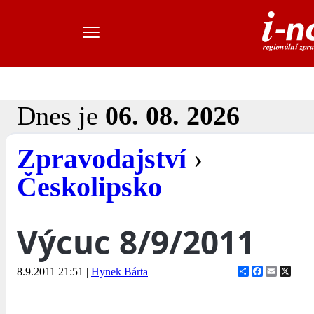
Dnes je
06. 08. 2026
Zpravodajství
›
Českolipsko
Výcuc 8/9/2011
Share
Facebook
Email
X
8.9.2011 21:51
|
Hynek Bárta