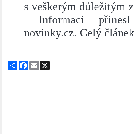
s veškerým důležitým 
Informaci přinesl
novinky.cz. Celý článe
Share
Facebook
Email
X