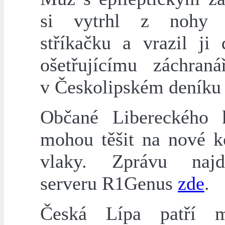
si vytrhl z nohy i
stříkačku a vrazil ji
ošetřujícímu záchraná
v Českolipském deník
Občané Libereckého 
mohou těšit na nové k
vlaky. Zprávu naj
serveru R1Genus
zde
.
Česká Lípa patří 