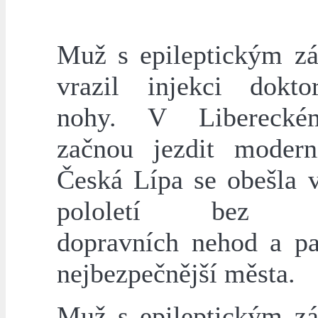
Muž s epileptickým z
vrazil injekci dokt
nohy. V Liberecké
začnou jezdit modern
Česká Lípa se obešla 
pololetí bez v
dopravních nehod a pa
nejbezpečnější města.
Muž s epileptickým z