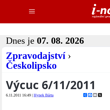
Dnes je
07. 08. 2026
Zpravodajství
›
Českolipsko
Výcuc 6/11/2011
Share
Facebook
Email
X
6.11.2011 16:49
|
Hynek Bárta