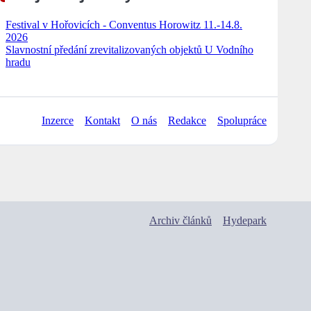
Festival v Hořovicích - Conventus Horowitz 11.-14.8.
2026
Slavnostní předání zrevitalizovaných objektů U Vodního
hradu
Inzerce
Kontakt
O nás
Redakce
Spolupráce
Archiv článků
Hydepark