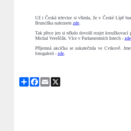
Už i Česká televize si všimla, že v České Lípě bud
Brunclíka naleznete
zde
.
Tak přece jen si někdo dovolil rozjet kroužkovací
Michal Vereščák. Více v Parlamentních listech -
zde
Příjemná akcička se uskutečnila ve Cvikově. Jme
fotogalerii -
zde
.
Share
Facebook
Email
X