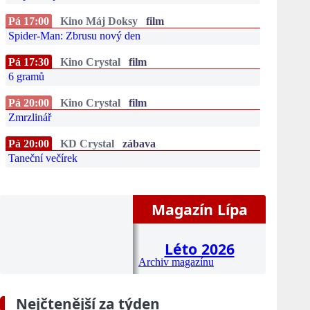
Pá 17:00
Kino Máj Doksy
film
Spider-Man: Zbrusu nový den
Pá 17:30
Kino Crystal
film
6 gramů
Pá 20:00
Kino Crystal
film
Zmrzlinář
Pá 20:00
KD Crystal
zábava
Taneční večírek
Magazín Lípa
Léto 2026
Archiv magazínu
Nejčtenější za týden