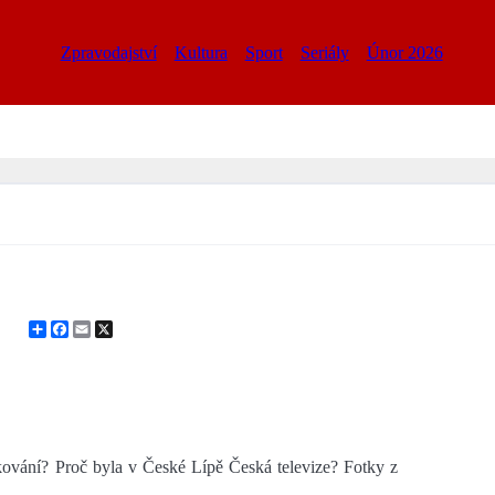
Zpravodajství
Kultura
Sport
Seriály
Únor 2026
Share
Facebook
Email
X
ování? Proč byla v České Lípě Česká televize? Fotky z