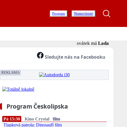
Program
Nemovitosti
svátek má
Lada
Sledujte nás na Facebooku
REKLAMA
Program Českolipska
Pá 15:30
Kino Crystal
film
Tlapková patrola: Dinosauří film