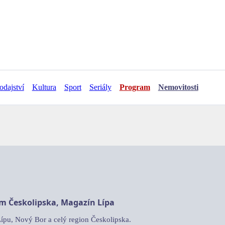
odajství
Kultura
Sport
Seriály
Program
Nemovitosti
am Českolipska, Magazín Lípa
Lípu, Nový Bor a celý region Českolipska.