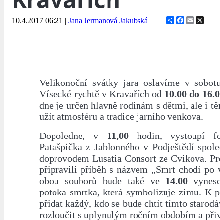
Share
Facebook
Email
X
10.4.2017 06:21
|
Jana Jermanová Jakubská
Velikonoční svátky jara oslavíme v sobo
Vísecké rychtě v Kravařích od
10.00 do 16.0
dne je určen hlavně rodinám s dětmi, ale i těm
užít atmosféru a tradice jarního venkova.
Dopoledne, v
11,00
hodin, vystoupí fo
Patašpička z Jablonného v Podještědí spol
doprovodem Lusatia Consort ze Cvikova. Pro
připravili příběh s názvem „Smrt chodí po vs
obou souborů bude také ve
14.00
vynese
potoka smrtka, která symbolizuje zimu. K 
přidat každý, kdo se bude chtít tímto star
rozloučit s uplynulým ročním obdobím a přiví