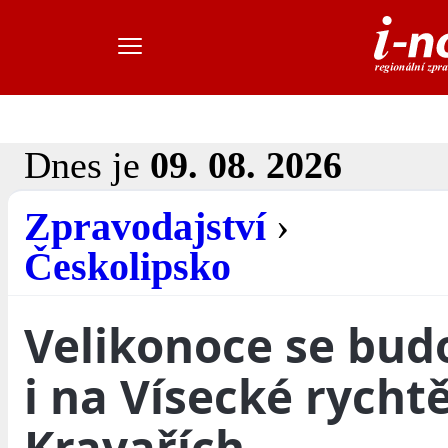
Dnes je
09. 08. 2026
Zpravodajství
›
Českolipsko
Velikonoce se budo
i na Vísecké rychtě
Kravařích