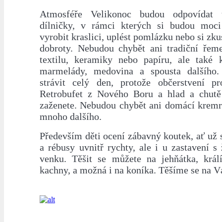
Atmosféře Velikonoc budou odpovídat 
dílničky, v rámci kterých si budou moci
vyrobit kraslici, uplést pomlázku nebo si zku
dobroty. Nebudou chybět ani tradiční řem
textilu, keramiky nebo papíru, ale také 
marmelády, medovina a spousta dalšího
strávit celý den, protože občerstvení p
Retrobufet z Nového Boru a hlad a chutě
zaženete. Nebudou chybět ani domácí kremro
mnoho dalšího.
Především děti ocení zábavný koutek, ať už 
a rébusy uvnitř rychty, ale i u zastavení s
venku. Těšit se můžete na jehňátka, králí
kachny, a možná i na koníka. Těšíme se na V