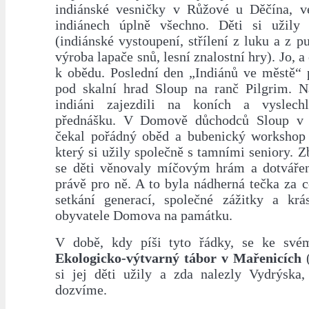
indiánské vesničky v Růžové u Děčína, v
indiánech úplně všechno. Děti si užily
(indiánské vystoupení, střílení z luku a z p
výroba lapače snů, lesní znalostní hry). Jo, 
k obědu. Poslední den „Indiánů ve městě“ p
pod skalní hrad Sloup na ranč Pilgrim. N
indiáni zajezdili na koních a vyslech
přednášku. V Domově důchodců Sloup v
čekal pořádný oběd a bubenický workshop 
který si užily společně s tamními seniory. 
se děti věnovaly míčovým hrám a dotváře
právě pro ně. A to byla nádherná tečka za 
setkání generací, společné zážitky a kr
obyvatele Domova na památku.
V době, kdy píši tyto řádky, se ke svém
Ekologicko-výtvarný tábor v Mařenicích
(
si jej děti užily a zda nalezly Vydrýska,
dozvíme.