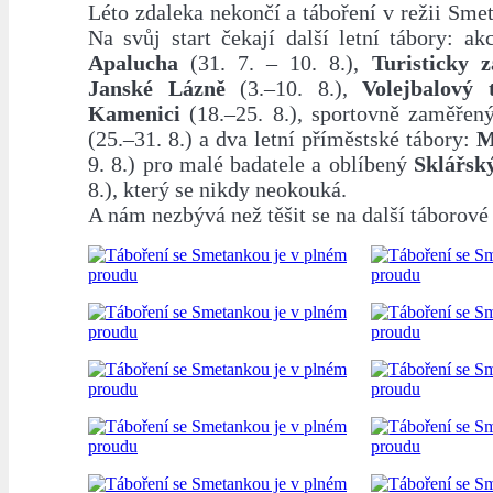
Léto zdaleka nekončí a táboření v režii Sme
Na svůj start čekají další letní tábory: a
Apalucha
(31. 7. – 10. 8.),
Turisticky 
Janské Lázně
(3.–10. 8.),
Volejbalový
Kamenici
(18.–25. 8.), sportovně zaměře
(25.–31. 8.) a dva letní příměstské tábory:
M
9. 8.) pro malé badatele a oblíbený
Sklářsk
8.), který se nikdy neokouká.
A nám nezbývá než těšit se na další táborov