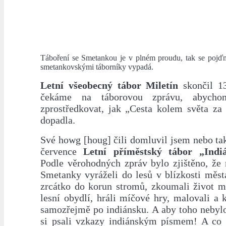
Táboření se Smetankou je v plném proudu, tak se pojďm
smetankovskými táborníky vypadá.
Letní všeobecný tábor Miletín
skončil 13
čekáme na táborovou zprávu, abych
zprostředkovat, jak „Cesta kolem světa za 
dopadla.
Své howg [houg] čili domluvil jsem nebo tak
července
Letní příměstský tábor „Indi
Podle věrohodných zpráv bylo zjištěno, že 
Smetanky vyráželi do lesů v blízkosti města
zrcátko do korun stromů, zkoumali život mr
lesní obydlí, hráli míčové hry, malovali a kr
samozřejmě po indiánsku. A aby toho nebyl
si psali vzkazy indiánským písmem! A co 