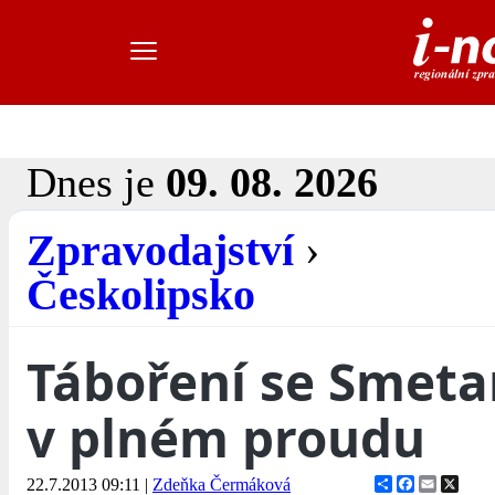
Dnes je
09. 08. 2026
Zpravodajství
›
Českolipsko
Táboření se Smeta
v plném proudu
Share
Facebook
Email
X
22.7.2013 09:11
|
Zdeňka Čermáková