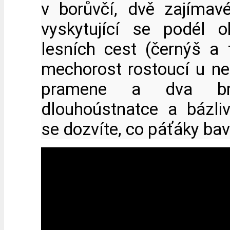
v borůvčí, dvě zajímavé 
vyskytující se podél o
lesních cest (černýš a tř
mechorost rostoucí u ne
pramene a dva br
dlouhoústnatce a bázliv
se dozvíte, co páťáky bav