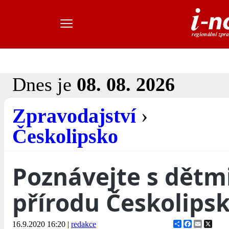
Dnes je
08. 08. 2026
Zpravodajství
›
Českolipsko
Poznávejte s dětm
přírodu Českolipsk
Share
Facebook
Email
X
16.9.2020 16:20
|
redakce